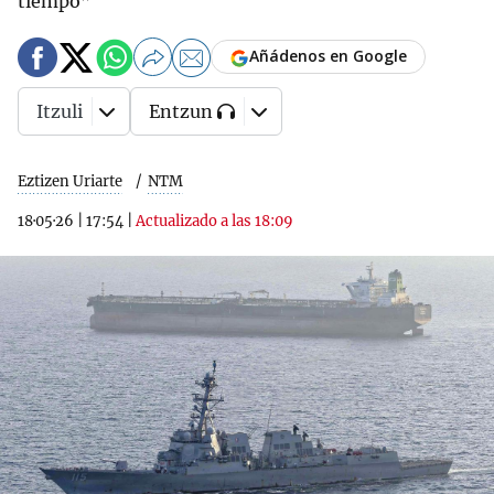
tiempo”
Añádenos en Google
Itzuli
Entzun
Eztizen Uriarte
NTM
18·05·26
|
17:54
|
Actualizado a las 18:09