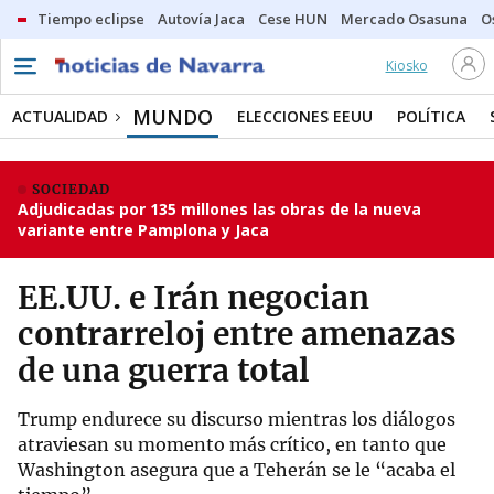
Tiempo eclipse
Autovía Jaca
Cese HUN
Mercado Osasuna
O
Kiosko
MUNDO
ACTUALIDAD
ELECCIONES EEUU
POLÍTICA
SOCIEDAD
Adjudicadas por 135 millones las obras de la nueva
variante entre Pamplona y Jaca
EE.UU. e Irán negocian
contrarreloj entre amenazas
de una guerra total
Trump endurece su discurso mientras los diálogos
atraviesan su momento más crítico, en tanto que
Washington asegura que a Teherán se le “acaba el