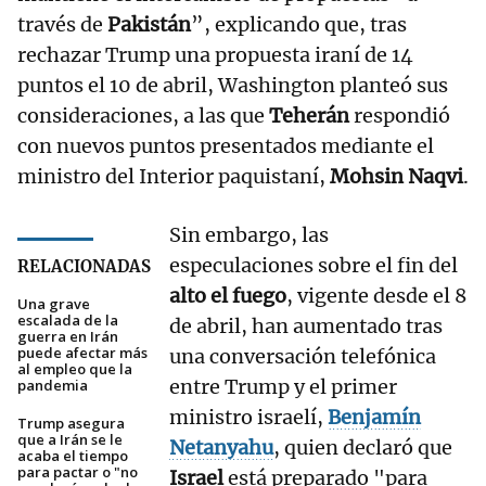
través de
Pakistán
”, explicando que, tras
rechazar Trump una propuesta iraní de 14
puntos el 10 de abril, Washington planteó sus
consideraciones, a las que
Teherán
respondió
con nuevos puntos presentados mediante el
ministro del Interior paquistaní,
Mohsin Naqvi
.
Sin embargo, las
especulaciones sobre el fin del
RELACIONADAS
alto el fuego
, vigente desde el 8
Una grave
escalada de la
de abril, han aumentado tras
guerra en Irán
puede afectar más
una conversación telefónica
al empleo que la
entre Trump y el primer
pandemia
ministro israelí,
Benjamín
Trump asegura
que a Irán se le
Netanyahu
, quien declaró que
acaba el tiempo
para pactar o "no
Israel
está preparado "para