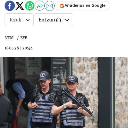
Añádenos en Google
Itzuli
Entzun
NTM
EFE
18·05·26
|
20:44