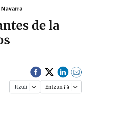
n Navarra
antes de la
os
Itzuli
Entzun