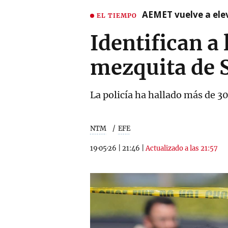
AEMET vuelve a ele
EL TIEMPO
Identifican a
mezquita de 
La policía ha hallado más de 3
NTM
EFE
19·05·26
|
21:46
|
Actualizado a las 21:57