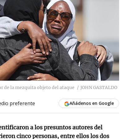
or de la mezquita objeto del ataque
JOHN GASTALDO
dio preferente
Añádenos en Google
entificaron a los presuntos autores del
ieron cinco personas, entre ellos los dos