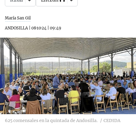
María San Gil
ANDOSILLA
|
08·10·24
|
09:49
625 comensales en la quintada de Andosilla.
CEDIDA