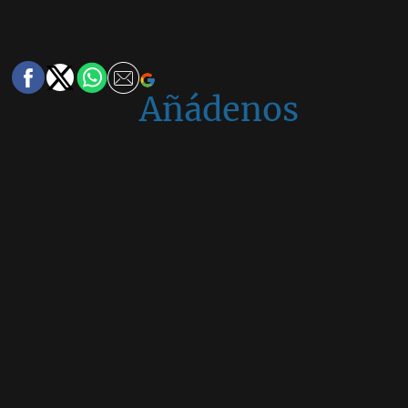
Añádenos
en
Google