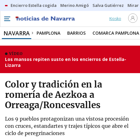
Encierro Estella cogida
Merino Amigó
Salva Gutiérrez
Mirar 
Kiosko
NAVARRA
PAMPLONA
BARRIOS
COMARCA PAMPLONA
VÍDEO
Los mansos repiten susto en los encierros de Estella-
Lizarra
Color y tradición en la
romería de Aezkoa a
Orreaga/Roncesvalles
Los 9 pueblos protagonizan una vistosa procesión
con cruces, estandartes y trajes típicos que abre el
ciclo de peregrinaciones