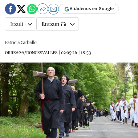
Añádenos en Google
Itzuli
Entzun
Patricia Carballo
ORREAGA/RONCESVALLES
|
02·05·26
|
18:53