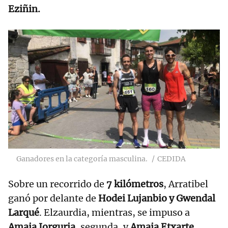
Eziñin.
Ganadores en la categoría masculina.
CEDIDA
Sobre un recorrido de
7 kilómetros
, Arratibel
ganó por delante de
Hodei Lujanbio y Gwendal
Larqué
. Elzaurdia, mientras, se impuso a
Amaia Jorguria,
segunda, y
Amaia Etxarte,