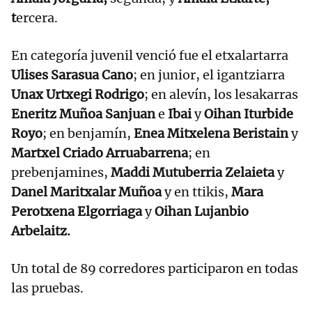
t
ercera.
En categoría juvenil venció fue el etxalartarra
Ulises Sarasua Cano
; en junior, el igantziarra
Unax Urtxegi Rodrigo
; en alevín, los lesakarras
Eneritz Muñoa Sanjuan
e
Ibai
y
Oihan Iturbide
Royo
; en benjamín,
Enea Mitxelena Beristain
y
Martxel Criado Arruabarrena
; en
prebenjamines,
Maddi Mutuberria Zelaieta
y
Danel Maritxalar Muñoa
y en ttikis,
Mara
Perotxena Elgorriaga
y
Oihan Lujanbio
Arbelaitz.
Un total de 89 corredores participaron en todas
las pruebas.