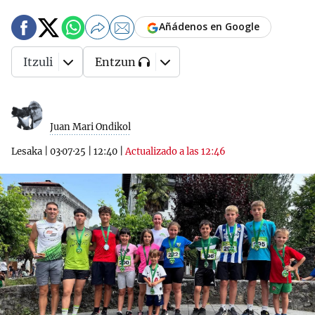
Añádenos en Google
Itzuli
Entzun
Juan Mari Ondikol
Lesaka
|
03·07·25
|
12:40
|
Actualizado a las 12:46