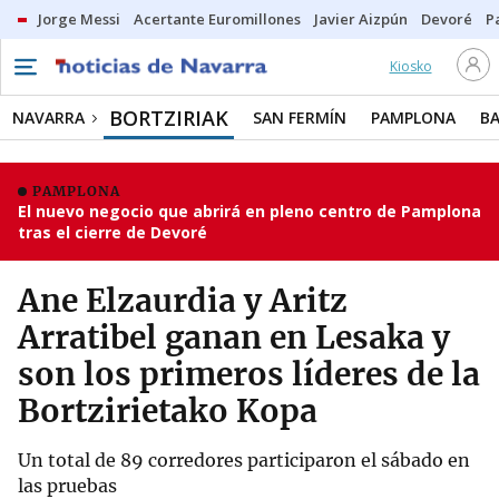
Jorge Messi
Acertante Euromillones
Javier Aizpún
Devoré
P
Kiosko
BORTZIRIAK
NAVARRA
SAN FERMÍN
PAMPLONA
B
PAMPLONA
El nuevo negocio que abrirá en pleno centro de Pamplona
tras el cierre de Devoré
Ane Elzaurdia y Aritz
Arratibel ganan en Lesaka y
son los primeros líderes de la
Bortzirietako Kopa
Un total de 89 corredores participaron el sábado en
las pruebas