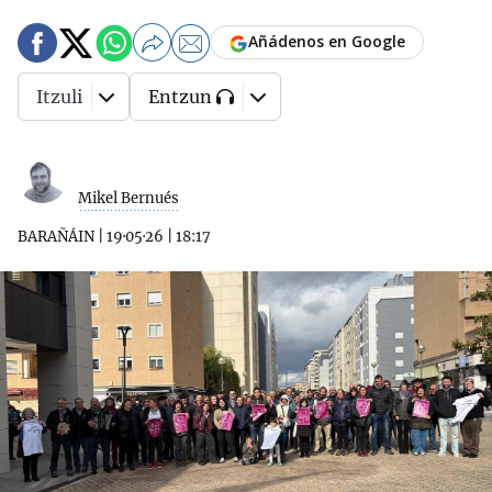
Añádenos en Google
Itzuli
Entzun
Mikel Bernués
BARAÑÁIN
|
19·05·26
|
18:17