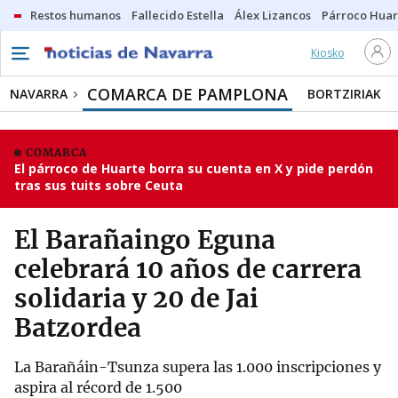
Restos humanos
Fallecido Estella
Álex Lizancos
Párroco Huar
Kiosko
COMARCA DE PAMPLONA
NAVARRA
BORTZIRIAK
COMARCA
El párroco de Huarte borra su cuenta en X y pide perdón
tras sus tuits sobre Ceuta
El Barañaingo Eguna
celebrará 10 años de carrera
solidaria y 20 de Jai
Batzordea
La Barañáin-Tsunza supera las 1.000 inscripciones y
aspira al récord de 1.500