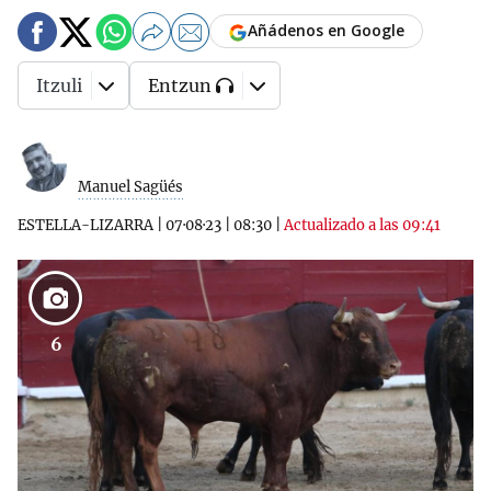
Añádenos en Google
Itzuli
Entzun
Manuel Sagüés
ESTELLA-LIZARRA
|
07·08·23
|
08:30
|
Actualizado a las 09:41
6