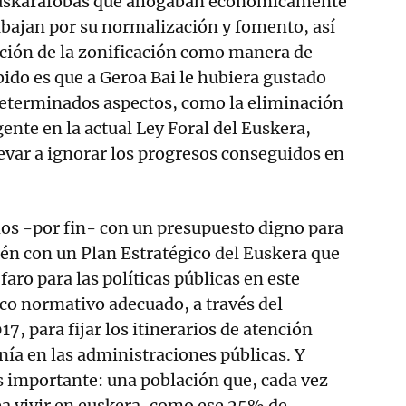
 euskaráfobas que ahogaban económicamente
rabajan por su normalización y fomento, así
ación de la zonificación como manera de
bido es que a Geroa Bai le hubiera gustado
determinados aspectos, como la eliminación
gente en la actual Ley Foral del Euskera,
levar a ignorar los progresos conseguidos en
os -por fin- con un presupuesto digno para
én con un Plan Estratégico del Euskera que
aro para las políticas públicas en este
co normativo adecuado, a través del
7, para fijar los itinerarios de atención
anía en las administraciones públicas. Y
 importante: una población que, cada vez
a vivir en euskera, como ese 25% de