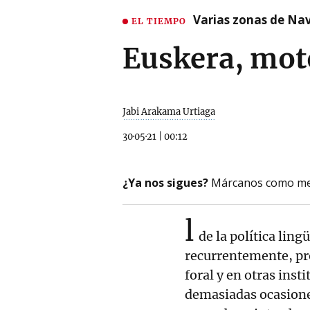
Varias zonas de Nav
EL TIEMPO
Euskera, mot
Jabi Arakama Urtiaga
30·05·21
|
00:12
¿Ya nos sigues?
Márcanos como me
l
de la política ling
recurrentemente, pr
foral y en otras inst
demasiadas ocasione