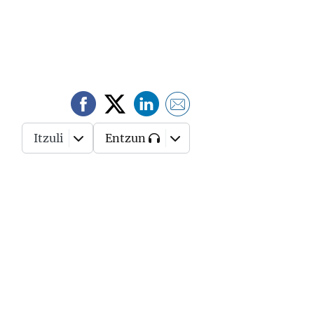
Itzuli
Entzun