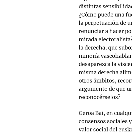
distintas sensibilid
¿Cómo puede una fue
la perpetuación de 
renunciar a hacer po
mirada electoralist
la derecha, que subor
minoría vascohablan
desaparezca la viscer
misma derecha alimen
otros ámbitos, recor
argumento de que una
reconocérselos?
Geroa Bai, en cualqu
consensos sociales y
valor social del eusk