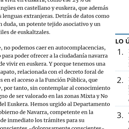
ingües en castellano y euskera, que además
s lenguas extranjeras. Detrás de datos como
n duda, un potente tejido asociativo y un
iles de euskaltzales.
LO 
, no podemos caer en autocomplacencias,
1
para poder ofrecer a la ciudadanía navarra
 de vivir en euskera. Y porque tenemos una
zapato, relacionada con el decreto foral de
2
s en el acceso a la Función Pública, que
y, por tanto, sin contemplar al conocimiento
no de ser valorado en las zonas Mixta y No
 del Euskera. Hemos urgido al Departamento
obierno de Navarra, competente en la
3
 de inmediato los trámites para su
conscientes -dolorosamente conscientes-