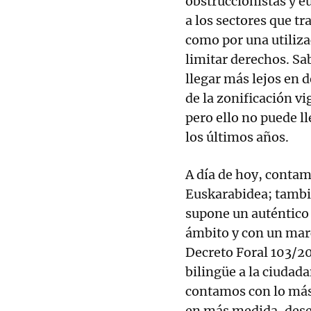
obstruccionistas y
a los sectores que t
como por una utiliz
limitar derechos. Sa
llegar más lejos en 
de la zonificación vi
pero ello no puede l
los últimos años.
A día de hoy, contam
Euskarabidea; tambi
supone un auténtico f
ámbito y con un mar
Decreto Foral 103/201
bilingüe a la ciudad
contamos con lo más
en más medida, dese