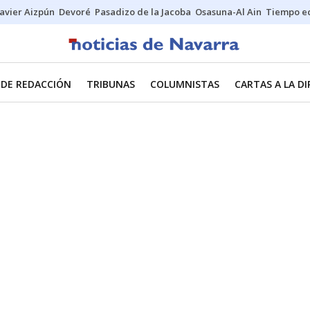
Javier Aizpún
Devoré
Pasadizo de la Jacoba
Osasuna-Al Ain
Tiempo ec
 DE REDACCIÓN
TRIBUNAS
COLUMNISTAS
CARTAS A LA D