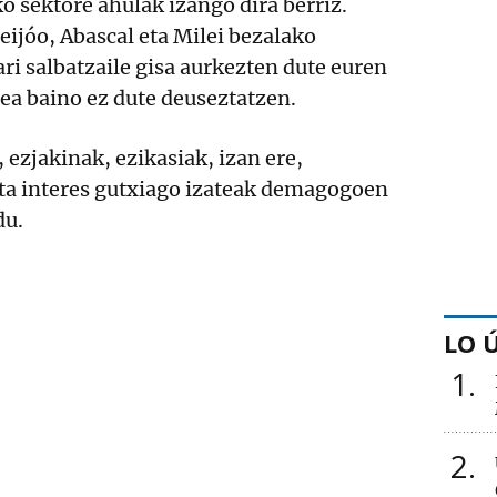
o sektore ahulak izango dira berriz.
ijóo, Abascal eta Milei bezalako
i salbatzaile gisa aurkezten dute euren
ea baino ez dute deuseztatzen.
 ezjakinak, ezikasiak, izan ere,
eta interes gutxiago izateak demagogoen
du.
LO 
1
2