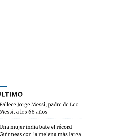
ÚLTIMO
Fallece Jorge Messi, padre de Leo
Messi, a los 68 años
Una mujer india bate el récord
Guinness con la melena más larga