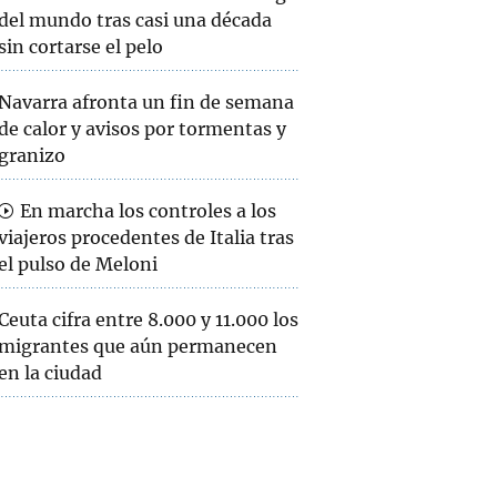
del mundo tras casi una década
sin cortarse el pelo
Navarra afronta un fin de semana
de calor y avisos por tormentas y
granizo
En marcha los controles a los
viajeros procedentes de Italia tras
el pulso de Meloni
Ceuta cifra entre 8.000 y 11.000 los
migrantes que aún permanecen
en la ciudad