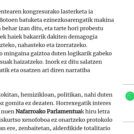
entearen kongresurako lasterketa ia
 Botoen batuketa ezinezkoarengatik makina
 behar izan ditu, eta tarte hori probestu
rek haiek bakarrik dakiten demagogia
zteko, nahasteko eta izorratzeko.
ko mingaina gaiztoa duten logikarik gabeko
uak haizatzeko. Inork ez ditu salatzen
ik eta osatzen ari diren narratiba
tokitan, hemizikloan, politikan, nahi duten
oz gomita ez dezaten. Horrexegatik interes
i nuen
Nafarroako Parlamentua
k hiru letra
diskurtso xenofoboa ez onartzeko protokolo
an ere, zenbaitetan, alderdikide totalitario