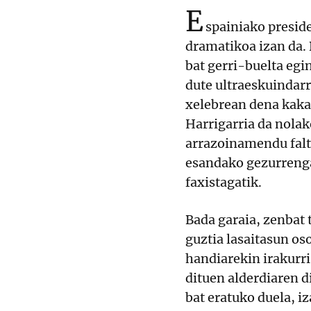
E
spainiako presid
dramatikoa izan da.
bat gerri-buelta egin
dute ultraeskuindar
xelebrean dena kaka
Harrigarria da nola
arrazoinamendu falts
esandako gezurrengat
faxistagatik.
Bada garaia, zenbat 
guztia lasaitasun os
handiarekin irakurr
dituen alderdiaren 
bat eratuko duela, iz