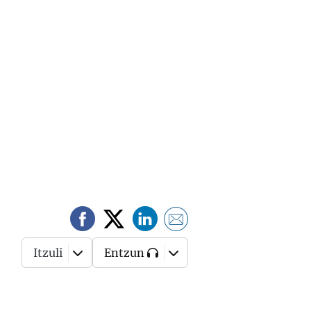
Itzuli
Entzun