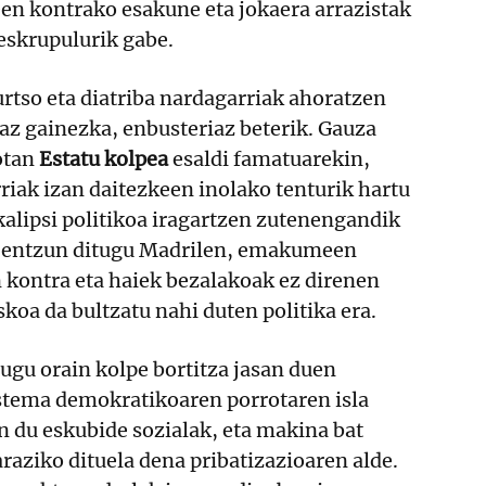
en kontrako esakune eta jokaera arrazistak
 eskrupulurik gabe.
rtso eta diatriba nardagarriak ahoratzen
az gainezka, enbusteriaz beterik. Gauza
otan
Estatu kolpea
esaldi famatuarekin,
riak izan daitezkeen inolako tenturik hartu
alipsi politikoa iragartzen zutenengandik
k entzun ditugu Madrilen, emakumeen
 kontra eta haiek bezalakoak ez direnen
skoa da bultzatu nahi duten politika era.
ugu orain kolpe bortitza jasan duen
istema demokratikoaren porrotaren isla
n du eskubide sozialak, eta makina bat
raziko dituela dena pribatizazioaren alde.