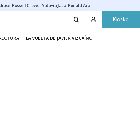
lipse
Russell Crowe
Autovía Jaca
Ronald Araújo
Prohibiciones eclips
Kiosko
IRECTORA
LA VUELTA DE JAVIER VIZCAÍNO