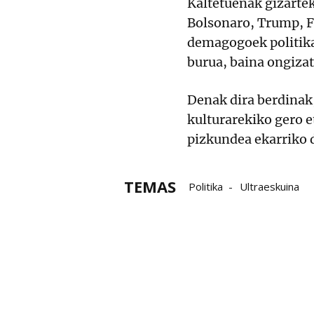
Kaltetuenak gizartek
Bolsonaro, Trump, Fe
demagogoek politikar
burua, baina ongizat
Denak dira berdinak,
kulturarekiko gero 
pizkundea ekarriko 
TEMAS
Politika
Ultraeskuina