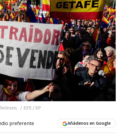
ibelesen.
EFE / EP
dio preferente
Añádenos en Google