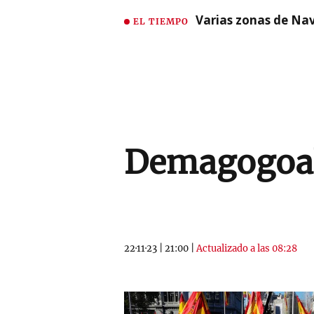
Varias zonas de Nav
EL TIEMPO
Demagogoa
22·11·23
|
21:00
|
Actualizado a las 08:28