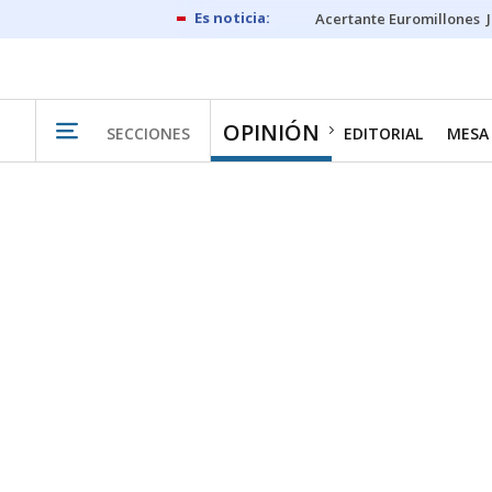
Acertante Euromillones
OPINIÓN
SECCIONES
EDITORIAL
MESA