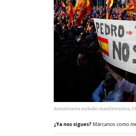
Amnistiaren aurkako manifestazioa, C
¿Ya nos sigues?
Márcanos como me