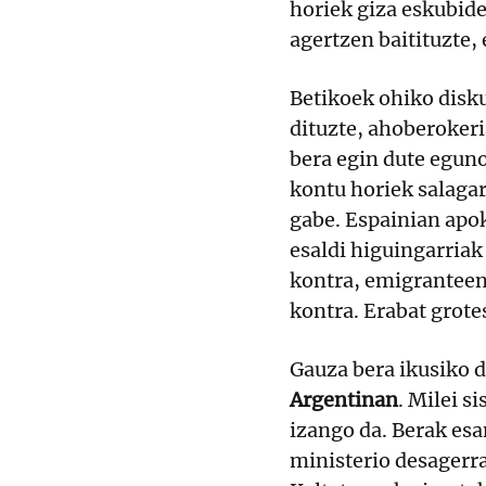
horiek giza eskubide
agertzen baitituzte,
Betikoek ohiko disku
dituzte, ahoberokeri
bera egin dute egun
kontu horiek salagar
gabe. Espainian apok
esaldi higuingarria
kontra, emigranteen
kontra. Erabat grote
Gauza bera ikusiko d
Argentinan
. Milei s
izango da. Berak esa
ministerio desagerra