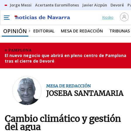
Jorge Messi
Acertante Euromillones
Javier Aizpún
Devoré
P
Kiosko
OPINIÓN
EDITORIAL
MESA DE REDACCIÓN
TRIBUNAS
PAMPLONA
El nuevo negocio que abrirá en pleno centro de Pamplona
tras el cierre de Devoré
MESA DE REDACCIÓN
JOSEBA SANTAMARIA
Cambio climático y gestión
del agua