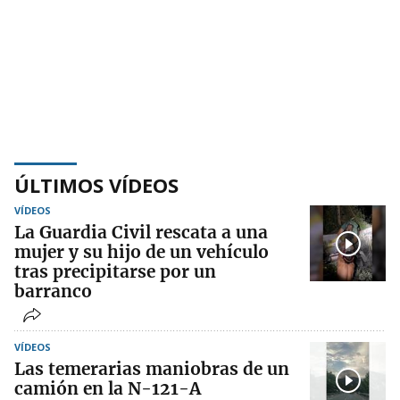
ÚLTIMOS VÍDEOS
VÍDEOS
La Guardia Civil rescata a una
mujer y su hijo de un vehículo
tras precipitarse por un
barranco
VÍDEOS
Las temerarias maniobras de un
camión en la N-121-A