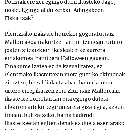
Poliziak ere zer egingo duen ikusteko dago,
noski. Egingo al du zerbait Adingabeen
Fiskaltzak?
Plentziako irakasle horrekin gogoratu naiz
Mallorcakoa irakurtzen ari nintzenean: urtero
joaten zitzaizkion ikasleak etxe aurrera
emakumea iraintzera Halloween gauean.
Emakume izatea ez da kasualitatea, ez.
Plentziako ikastetxean mota guztiko ekimenak
zituzten, hitzaldiak eta abar, baina kontua
urtero errepikatzen zen. Ziur naiz Mallorcako
ikastetxe horretan lan ona egingo dutela
elkarren arteko begirunea eta gizalegea, azken
finean, bultzatzeko, baina badirudi
ikastetxeetan egiten denak ez duela ezertarako