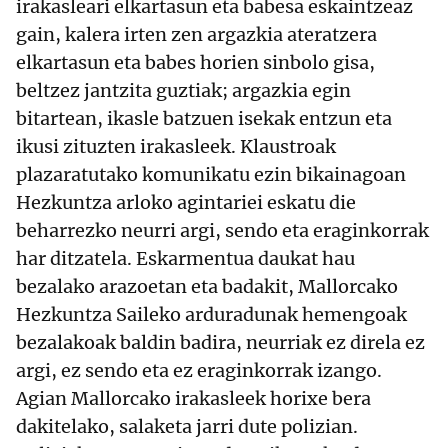
irakasleari elkartasun eta babesa eskaintzeaz
gain, kalera irten zen argazkia ateratzera
elkartasun eta babes horien sinbolo gisa,
beltzez jantzita guztiak; argazkia egin
bitartean, ikasle batzuen isekak entzun eta
ikusi zituzten irakasleek. Klaustroak
plazaratutako komunikatu ezin bikainagoan
Hezkuntza arloko agintariei eskatu die
beharrezko neurri argi, sendo eta eraginkorrak
har ditzatela. Eskarmentua daukat hau
bezalako arazoetan eta badakit, Mallorcako
Hezkuntza Saileko arduradunak hemengoak
bezalakoak baldin badira, neurriak ez direla ez
argi, ez sendo eta ez eraginkorrak izango.
Agian Mallorcako irakasleek horixe bera
dakitelako, salaketa jarri dute polizian.