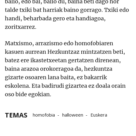
balio, edo bai, balio du, baina beti dago hor
talde txiki bat harriak baino gorrago. Txiki edo
handi, beharbada gero eta handiagoa,
zoritxarrez.
Matxismo, arrazismo edo homofobiaren
kasuen aurrean Hezkuntzaz mintzatzen beti,
batez ere ikastetxeetan gertatzen direnean,
baina arazoa orokorragoa da, hezkuntza
gizarte osoaren lana baita, ez bakarrik
eskolena. Eta badirudi gizartea ez doala orain
oso bide egokian.
TEMAS
homofobia
halloween
Euskera