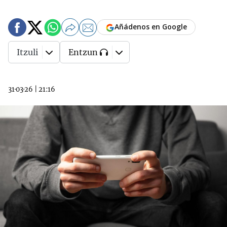
Añádenos en Google
Itzuli
Entzun
31·03·26
|
21:16