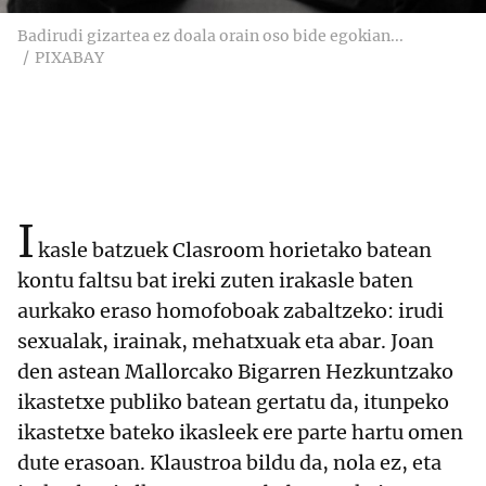
Badirudi gizartea ez doala orain oso bide egokian...
PIXABAY
I
kasle batzuek Clasroom horietako batean
kontu faltsu bat ireki zuten irakasle baten
aurkako eraso homofoboak zabaltzeko: irudi
sexualak, irainak, mehatxuak eta abar. Joan
den astean Mallorcako Bigarren Hezkuntzako
ikastetxe publiko batean gertatu da, itunpeko
ikastetxe bateko ikasleek ere parte hartu omen
dute erasoan. Klaustroa bildu da, nola ez, eta