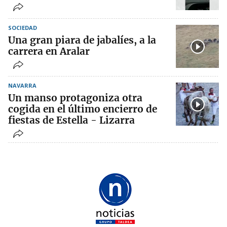
SOCIEDAD
Una gran piara de jabalíes, a la
carrera en Aralar
NAVARRA
Un manso protagoniza otra
cogida en el último encierro de
fiestas de Estella - Lizarra