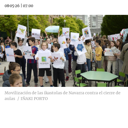
08·05·26
|
07:00
Movilización de las ikastolas de Navarra contra el cierre de
aulas
IÑAKI PORTO