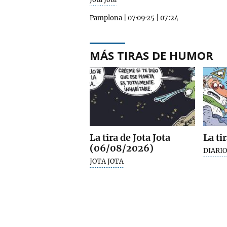
Pamplona
|
07·09·25
|
07:24
MÁS TIRAS DE HUMOR
La tira de Jota Jota
La ti
(06/08/2026)
DIARIO
JOTA JOTA