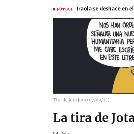
Iraola se deshace en e
FÚTBOL
Tira de Jota Jota (07/09/25)
La tira de Jo
Jota Jota