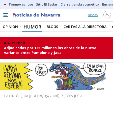
Tiempo eclipse
Sitio El Sadar
Cierre tienda cosmética
Encier
Kiosko
HUMOR
OPINIÓN
BLOGS
CARTAS A LA DIRECTORA
SOCIEDAD
Adjudicadas por 135 millones las obras de la nueva
variante entre Pamplona y Jaca
La tira de Jota Jota (18/05/2026)
JOTA JOTA