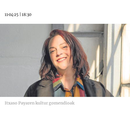
11·04·25
|
18:30
Itxaso Payaren kultur gomendioak