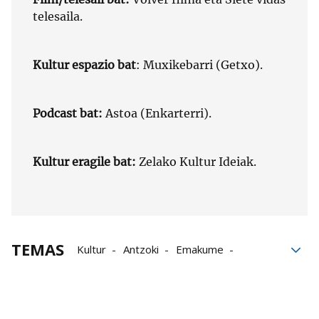
telesaila.
Kultur espazio bat
: Muxikebarri (Getxo).
Podcast bat:
Astoa (Enkarterri).
Kultur eragile bat:
Zelako Kultur Ideiak.
TEMAS
Kultur
Antzoki
Emakume
musika
Podcast
kultur gomendioak