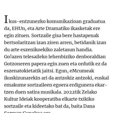
I
kus-entzunezko komunikazioan graduatua
da, EHUn, eta Arte Dramatiko ikasketak ere
egin zituen. Sortzaile gisa bere hastapenak
bertsolaritzan izan ziren arren, betidanik izan
du arte eszenikoekiko zaletasun handia.
Go!azen telesaileko lehenbiziko denboraldian
Gotzoneren papera egin zuen eta ordutik ez da
eszenatokietatik jaitsi. Egun, eMcumeak
ikuskizunarekin ari da antzokiz antzoki, euskal
emakume sortzaileen egoera erdigunera ekar-
tzen duen satira musikala. 2022tik Zelako
Kultur Ideiak kooperatiba elkarte txikiko
sortzaile eta kideetako bat da, baita Dana