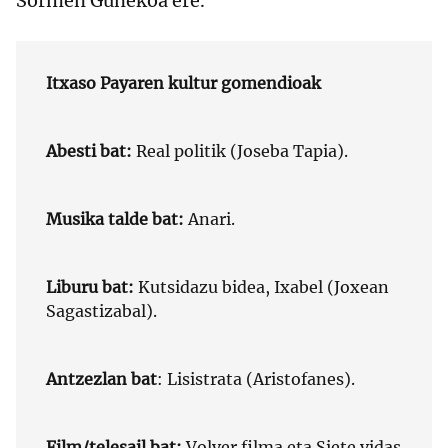
Sormen Gunekoa ere.
Itxaso Payaren kultur gomendioak
Abesti bat:
Real politik (Joseba Tapia).
Musika talde bat:
Anari.
Liburu bat:
Kutsidazu bidea, Ixabel (Joxean
Sagastizabal).
Antzezlan bat
: Lisistrata (Aristofanes).
Film/telesail bat:
Volver filma eta Siete vidas