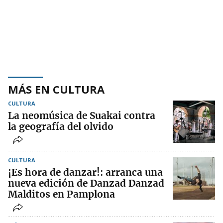
MÁS EN CULTURA
CULTURA
La neomúsica de Suakai contra
la geografía del olvido
CULTURA
¡Es hora de danzar!: arranca una
nueva edición de Danzad Danzad
Malditos en Pamplona