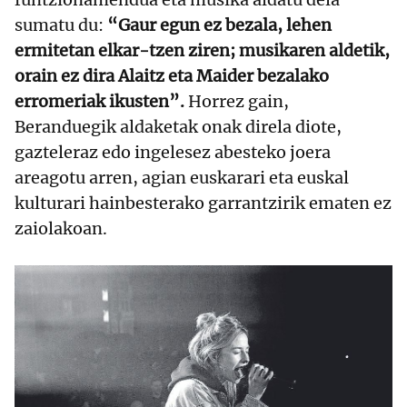
sumatu du:
“Gaur egun ez bezala, lehen
ermitetan elkar-tzen ziren; musikaren aldetik,
orain ez dira Alaitz eta Maider bezalako
erromeriak ikusten”.
Horrez gain,
Beranduegik aldaketak onak direla diote,
gazteleraz edo ingelesez abesteko joera
areagotu arren, agian euskarari eta euskal
kulturari hainbesterako garrantzirik ematen ez
zaiolakoan.