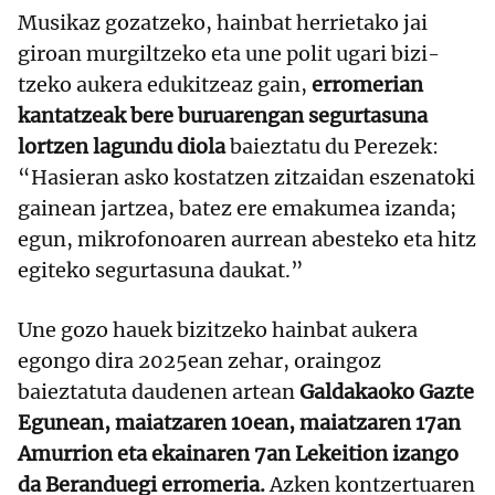
Musikaz gozatzeko, hainbat herrietako jai
giroan murgiltzeko eta une polit ugari bizi-
tzeko aukera edukitzeaz gain,
erromerian
kantatzeak bere buruarengan segurtasuna
lortzen lagundu diola
baieztatu du Perezek:
“Hasieran asko kostatzen zitzaidan eszenatoki
gainean jartzea, batez ere emakumea izanda;
egun, mikrofonoaren aurrean abesteko eta hitz
egiteko segurtasuna daukat.”
Une gozo hauek bizitzeko hainbat aukera
egongo dira 2025ean zehar, oraingoz
baieztatuta daudenen artean
Galdakaoko Gazte
Egunean, maiatzaren 10ean, maiatzaren 17an
Amurrion eta ekainaren 7an Lekeition izango
da Beranduegi erromeria.
Azken kontzertuaren