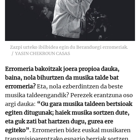
Zazpi urteko ibilbidea egin du Beranduegi erromeriak.
YASIN CHEKROUN CASAS
Erromeria bakoitzak joera propioa dauka,
baina, nola bihurtzen da musika talde bat
erromeria?
Eta, nola ezberdintzen da beste
musika taldeengandik? Perezek erantzuna oso
argi dauka:
“Gu gara musika taldeen bertsioak
egiten ditugunak; haiek musika sortzen dute,
eta guk zati bat hartzen dugu, gurea ere
egiteko”.
Erromerien bidez euskal musikaren
transmisioarentzako espazio berriak sortzen