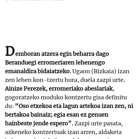
D
emboran atzera egin beharra dago
Beranduegi erromeriaren lehenengo
emanaldira bidaiatzeko.
Ugaon (Bizkaia) izan
zen lehen kon-tzertu hura, duela zazpi urte
.
Ainize Perezek, erromeriako abeslariak
,
gogoratzeko moduko kontzertu gisa definitu
du:
“Oso etxekoa eta lagun artekoa izan zen, ni
bertakoa bainaiz; egia esan ez genuen
hainbeste jende espero”.
Zazpi urte pasata,
azkeneko kontzertuak izan arren, aldaketa