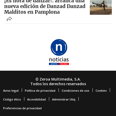
¡Es hora de danzar!: arranca una
nueva edición de Danzad Danzad
Malditos en Pamplona
© Zeroa Multimedia, S.A.
Todos los derechos reservados
Aviso legal
Política de privacidad
Condiciones de uso
Cookies
Código ético
Accesibilidad
Administrar Utiq
Preferencias de privacidad