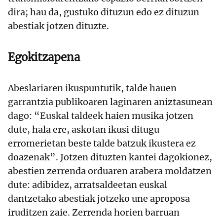
dira; hau da, gustuko dituzun edo ez dituzun
abestiak jotzen dituzte.
Egokitzapena
Abeslariaren ikuspuntutik, talde hauen
garrantzia publikoaren laginaren aniztasunean
dago: “Euskal taldeek haien musika jotzen
dute, hala ere, askotan ikusi ditugu
erromerietan beste talde batzuk ikustera ez
doazenak”. Jotzen dituzten kantei dagokionez,
abestien zerrenda orduaren arabera moldatzen
dute: adibidez, arratsaldeetan euskal
dantzetako abestiak jotzeko une aproposa
iruditzen zaie. Zerrenda horien barruan