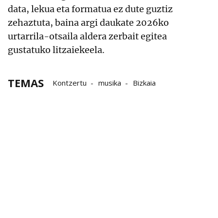
data, lekua eta formatua ez dute guztiz
zehaztuta, baina argi daukate 2026ko
urtarrila-otsaila aldera zerbait egitea
gustatuko litzaiekeela.
TEMAS
Kontzertu
musika
Bizkaia