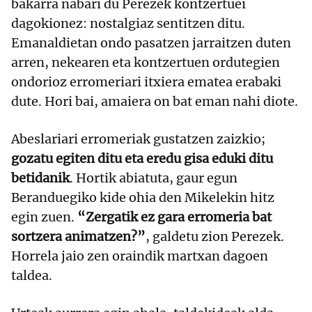
bakarra nabari du Perezek kontzertuei
dagokionez: nostalgiaz sentitzen ditu.
Emanaldietan ondo pasatzen jarraitzen duten
arren, nekearen eta kontzertuen ordutegien
ondorioz erromeriari itxiera ematea erabaki
dute. Hori bai, amaiera on bat eman nahi diote.
Abeslariari erromeriak gustatzen zaizkio;
gozatu egiten ditu eta eredu gisa eduki ditu
betidanik
. Hortik abiatuta, gaur egun
Beranduegiko kide ohia den Mikelekin hitz
egin zuen.
“Zergatik ez gara erromeria bat
sortzera animatzen?”
, galdetu zion Perezek.
Horrela jaio zen oraindik martxan dagoen
taldea.