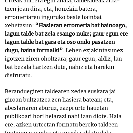
Urteak aurrera egin ahala, taldekideak alda-
tzen joan dira; eta, horrekin batera,
erromeriaren inguruko beste hainbat
xehetasun:
“Hasieran erromeria bat bainoago,
lagun talde bat zela esango nuke; gaur egun ere
lagun talde bat gara eta oso ondo pasatzen
dugu, baina formalki”
. Lehen ezjakintasunez
igotzen ziren oholtzara; gaur egun, aldiz, lan
bat bezala hartzen dute, nahiz eta harekin
disfrutatu.
Beranduegiren taldearen xedea euskara jai
giroan bultzatzea zen hasiera batean; eta,
abeslariaren aburuz, zazpi urte hauetan
publikoari hori helarazi nahi izan diote. Hala
ere, azken urteetan formatu bereko taldeen
funtzionamendua eta musika aldatu dela