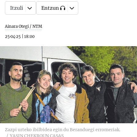
Itzuli
Entzun
Ainara Otegi / NTM
25·04·25
|
18:00
Zazpi urteko ibilbidea egin du Beranduegi erromeriak.
YASIN CHEKROUN CASAS