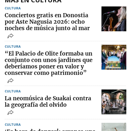
CULTURA
Conciertos gratis en Donostia
por Aste Nagusia 2026: ocho
noches de música junto al mar
CULTURA
“El Palacio de Olite formaba un
conjunto con unos jardines que
deberíamos poner en valor y
conservar como patrimonio”
CULTURA
La neomúsica de Suakai contra
la geografía del olvido
CULTURA