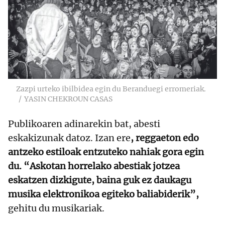
Zazpi urteko ibilbidea egin du Beranduegi erromeriak.
YASIN CHEKROUN CASAS
Publikoaren adinarekin bat, abesti
eskakizunak datoz. Izan ere
, reggaeton edo
antzeko estiloak entzuteko nahiak gora egin
du. “Askotan horrelako abestiak jotzea
eskatzen dizkigute, baina guk ez daukagu
musika elektronikoa egiteko baliabiderik”,
gehitu du musikariak.