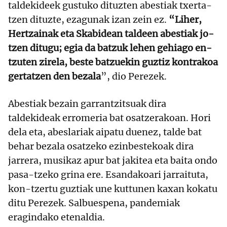
taldekideek gustuko dituzten abestiak txerta-
tzen dituzte, ezagunak izan zein ez.
“Liher,
Hertzainak eta Skabidean taldeen abestiak jo-
tzen ditugu; egia da batzuk lehen gehiago en-
tzuten zirela, beste batzuekin guztiz kontrakoa
gertatzen den bezala
”, dio Perezek.
Abestiak bezain garrantzitsuak dira
taldekideak erromeria bat osatzerakoan. Hori
dela eta, abeslariak aipatu duenez, talde bat
behar bezala osatzeko ezinbestekoak dira
jarrera, musikaz apur bat jakitea eta baita ondo
pasa-tzeko grina ere. Esandakoari jarraituta,
kon-tzertu guztiak une kuttunen kaxan kokatu
ditu Perezek. Salbuespena, pandemiak
eragindako etenaldia.