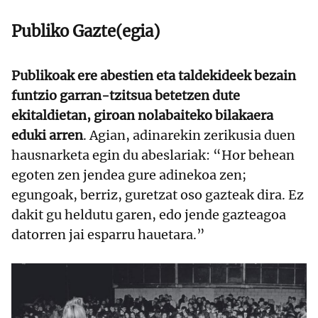
Publiko Gazte(egia)
Publikoak ere abestien eta taldekideek bezain
funtzio garran-tzitsua betetzen dute
ekitaldietan, giroan nolabaiteko bilakaera
eduki arren
. Agian, adinarekin zerikusia duen
hausnarketa egin du abeslariak: “Hor behean
egoten zen jendea gure adinekoa zen;
egungoak, berriz, guretzat oso gazteak dira. Ez
dakit gu heldutu garen, edo jende gazteagoa
datorren jai esparru hauetara.”