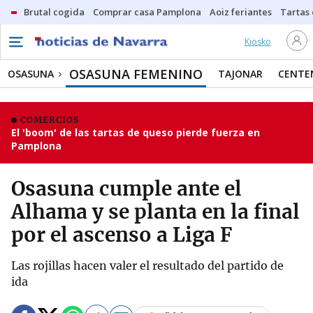
Brutal cogida
Comprar casa Pamplona
Aoiz feriantes
Tartas
Kiosko
OSASUNA FEMENINO
OSASUNA
TAJONAR
CENTE
COMERCIOS
El 'boom' de las tartas de queso pierde fuerza en
Pamplona
Osasuna cumple ante el
Alhama y se planta en la final
por el ascenso a Liga F
Las rojillas hacen valer el resultado del partido de
ida