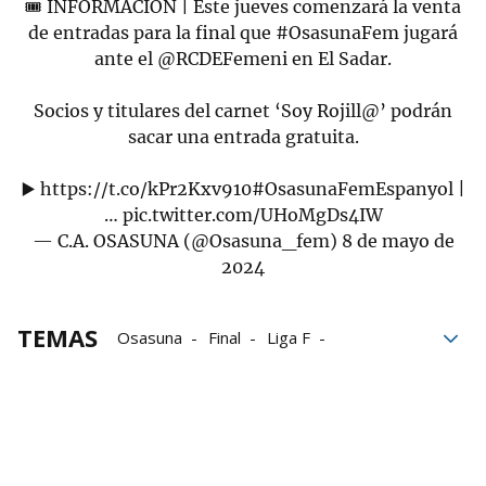
🎟️ INFORMACIÓN | Este jueves comenzará la venta
de entradas para la final que
#OsasunaFem
jugará
ante el
@RCDEFemeni
en El Sadar.
Socios y titulares del carnet ‘Soy Rojill@’ podrán
sacar una entrada gratuita.
▶️
https://t.co/kPr2Kxv910
#OsasunaFemEspanyol
|
…
pic.twitter.com/UHoMgDs4IW
— C.A. OSASUNA (@Osasuna_fem)
8 de mayo de
2024
TEMAS
Osasuna
Final
Liga F
Osasuna-Espanyol
RCD Espanyol