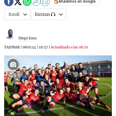
Añádenos en Google
Itzuli
Entzun
Diego Eusa
TAJONAR
|
08·05·24
|
19:57
|
Actualizado a las 08:50
45