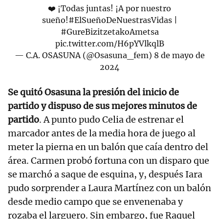
❤️ ¡Todas juntas! ¡A por nuestro
sueño!
#ElSueñoDeNuestrasVidas
|
#GureBizitzetakoAmetsa
pic.twitter.com/H6pYVlkqlB
— C.A. OSASUNA (@Osasuna_fem)
8 de mayo de
2024
Se quitó Osasuna la presión del inicio de
partido y dispuso de sus mejores minutos de
partido
. A punto pudo Celia de estrenar el
marcador antes de la media hora de juego al
meter la pierna en un balón que caía dentro del
área. Carmen probó fortuna con un disparo que
se marchó a saque de esquina, y, después Iara
pudo sorprender a Laura Martínez con un balón
desde medio campo que se envenenaba y
rozaba el larguero. Sin embargo, fue Raquel