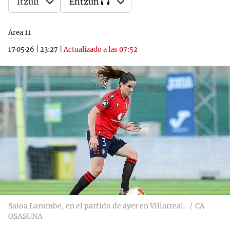
Itzuli
Entzun
Área 11
17·05·26
|
23:27
|
Actualizado a las 07:52
Saioa Larumbe, en el partido de ayer en Villarreal.
CA
OSASUNA