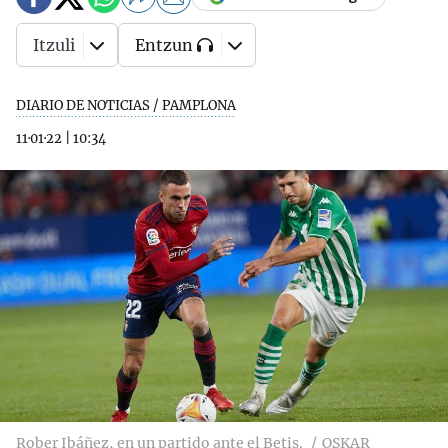
Itzuli
Entzun
DIARIO DE NOTICIAS / PAMPLONA
11·01·22
|
10:34
Rober Ibáñez, en un partido ante el Betis.
OSKAR