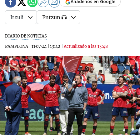
Añádenos en Google
Itzuli
Entzun
DIARIO DE NOTICIAS
PAMPLONA
|
11·07·24
|
13:42
|
Actualizado a las 13:48