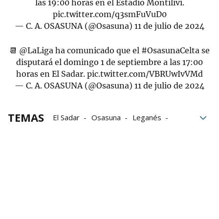
las 19:00 horas en el Estadio Montilivi.
pic.twitter.com/q3smFuVuD0
— C. A. OSASUNA (@Osasuna)
11 de julio de 2024
📆
@LaLiga
ha comunicado que el
#OsasunaCelta
se
disputará el domingo 1 de septiembre a las 17:00
horas en El Sadar.
pic.twitter.com/VBRUwIvVMd
— C. A. OSASUNA (@Osasuna)
11 de julio de 2024
TEMAS
El Sadar
Osasuna
Leganés
Jagoba Arrasate
La Liga
RCD Mallorca