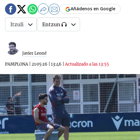
Añádenos en Google
Itzuli
Entzun
Javier Leoné
PAMPLONA
|
21·05·26
|
13:46
|
Actualizado a las 13:55