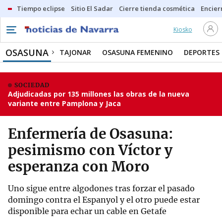
Tiempo eclipse
Sitio El Sadar
Cierre tienda cosmética
Encier
Kiosko
OSASUNA
TAJONAR
OSASUNA FEMENINO
DEPORTES
SOCIEDAD
Adjudicadas por 135 millones las obras de la nueva
variante entre Pamplona y Jaca
Enfermería de Osasuna:
pesimismo con Víctor y
esperanza con Moro
Uno sigue entre algodones tras forzar el pasado
domingo contra el Espanyol y el otro puede estar
disponible para echar un cable en Getafe