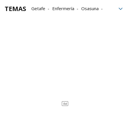
TEMAS
Getafe
Enfermería
Osasuna
concurso
entrenamiento
Raúl Moro
Víctor Muñoz