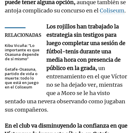
puede tener alguna opción,
aunque también se
antoja complicado su concurso en el
Coliseum
.
Los rojillos han trabajado la
estrategia sin testigos para
RELACIONADAS
luego completar una sesión de
Kibu Vicuña: “Lo
importante es que
fútbol-tenis durante una
Osasuna depende
de sí mismo”
media hora con presencia de
público en la grada,
un
Getafe-Osasuna,
partido de vida o
entrenamiento en el que Víctor
muerte: todo lo
que está en juego
no se ha dejado ver, mientras
en el Coliseum
que a Moro se le ha visto
sentado una nevera observando como jugaban
sus compañeros.
En el club va disminuyendo la confianza en que