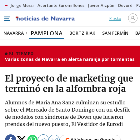
Jorge Messi
Acertante Euromillones
Javier Aizpún
Devoré
P
Kiosko
PAMPLONA
NAVARRA
BORTZIRIAK
SAN FERMÍN
B
EL TIEMPO
Varias zonas de Navarra en alerta naranja por tormentas
El proyecto de marketing que
terminó en la alfombra roja
Alumnos de María Ana Sanz culminan su estudio
sobre el Mercado de Santo Domingo con un desfile
de modelos con síndrome de Down que lucieron
prendas del nuevo puesto, El Vestidor de Eurodi
Añádenos en Google