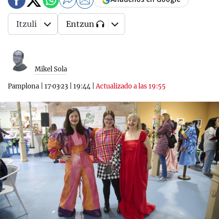
Itzuli
Entzun
Mikel Sola
Pamplona
|
17·03·23
|
19:44
|
Actualizado a las 19:55