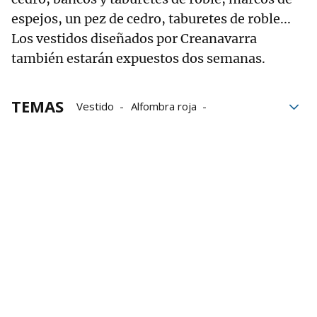
espejos, un pez de cedro, taburetes de roble...
Los vestidos diseñados por Creanavarra
también estarán expuestos dos semanas.
TEMAS
Vestido
Alfombra roja
Mercado de Santo Domingo
Marketing
mujeres
Complementos
Asociación de Mujeres con Discapacidad de Nava
síndrome de down