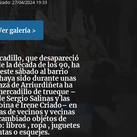
izado:
27/04/2024 19:33
Ver galería >
cadillo, que desapareció
 la década de los 90, ha
este sábado al barrio
haya sido durante unas
laza de Arriurdiñeta ha
ercadillo de trueque –
de Sergio Salinas y las
ina e Irene Criado– en
as de vecinos y vecinas
cambiado objetos de
libros , ropa , juguetes
ntas o esquejes.