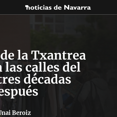
 de la Txantrea
 las calles del
tres décadas
espués
Unai Beroiz