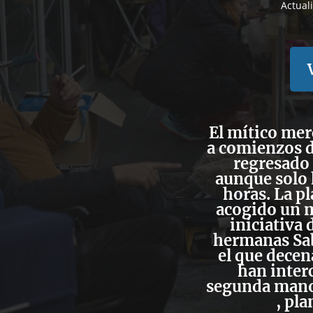
Actual
El mítico mer
a comienzos de
regresado 
aunque solo 
horas. La p
acogido un m
iniciativa 
hermanas Sab
el que decen
han inter
segunda mano: 
, pla