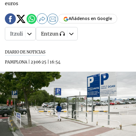
euros
Añádenos en Google
Itzuli
Entzun
DIARIO DE NOTICIAS
PAMPLONA
|
23·06·25
|
16:54