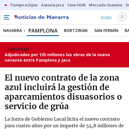
Tiempo eclipse
Autovía Jaca
Cese HUN
Mercado Osasuna
O
Kiosko
PAMPLONA
NAVARRA
BORTZIRIAK
SAN FERMÍN
B
SOCIEDAD
Adjudicadas por 135 millones las obras de la nueva
variante entre Pamplona y Jaca
El nuevo contrato de la zona
azul incluirá la gestión de
aparcamientos disuasorios o
servicio de grúa
La Junta de Gobierno Local licita el nuevo contrato
para cuatro años por un importe de 54,8 millones de