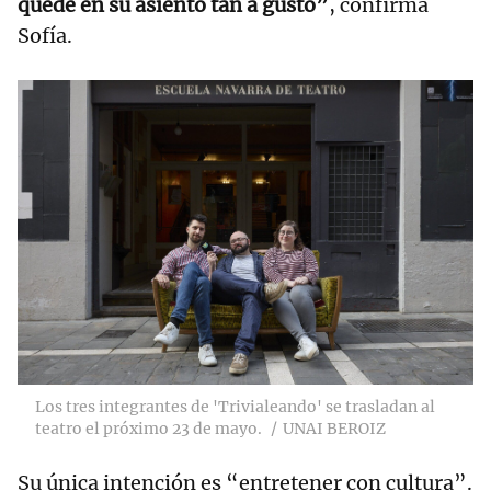
quede en su asiento tan a gusto”
, confirma
Sofía.
Los tres integrantes de 'Trivialeando' se trasladan al
teatro el próximo 23 de mayo.
UNAI BEROIZ
Su única intención es “entretener con cultura”.