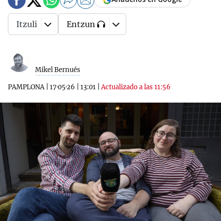
Itzuli
Entzun
Mikel Bernués
PAMPLONA
|
17·05·26
|
13:01
|
Actualizado a las 11:56