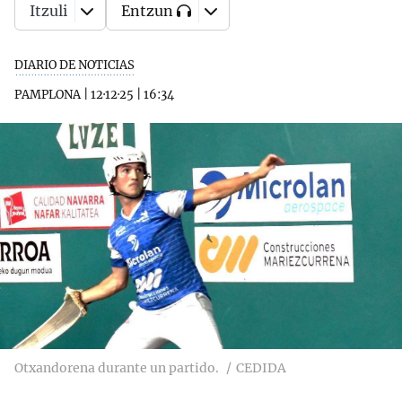
Itzuli
Entzun
DIARIO DE NOTICIAS
PAMPLONA
|
12·12·25
|
16:34
Otxandorena durante un partido.
CEDIDA