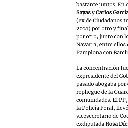
bastante juntos. En 
Sayas
y
Carlos Garcí
(ex de Ciudadanos t
2021) por otro y fina
por otro, junto con l
Navarra, entre ellos 
Pamplona con Barci
La concentración fue
expresidente del Go
pasado abogaba por e
repliegue de la Guard
comunidades. El PP, 
la Policía Foral, lle
vicesecretario de C
exdiputada
Rosa Díe