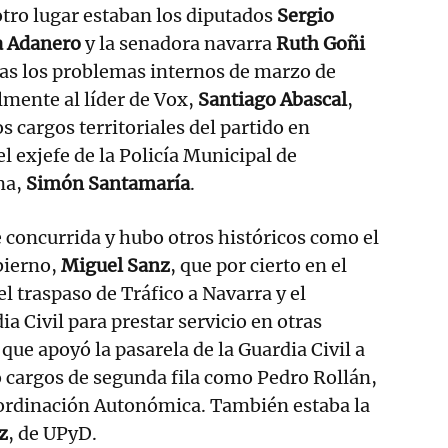
otro lugar estaban los diputados
Sergio
a Adanero
y la senadora navarra
Ruth Goñi
ras los problemas internos de marzo de
lmente al líder de Vox,
Santiago Abascal
,
os cargos territoriales del partido en
el exjefe de la Policía Municipal de
na,
Simón Santamaría
.
 concurrida y hubo otros históricos como el
bierno,
Miguel Sanz
, que por cierto en el
l traspaso de Tráfico a Navarra y el
ia Civil para prestar servicio en otras
que apoyó la pasarela de la Guardia Civil a
vó cargos de segunda fila como Pedro Rollán,
oordinación Autonómica. También estaba la
z
, de UPyD.