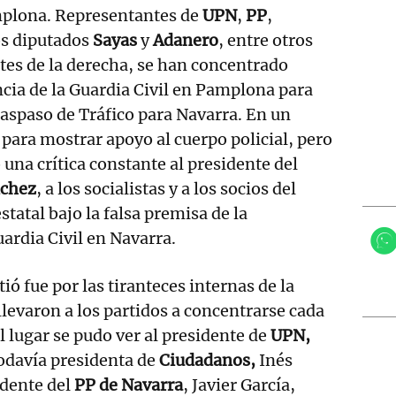
mplona. Representantes de
UPN
,
PP
,
os diputados
Sayas
y
Adanero
, entre otros
es de la derecha, se han concentrado
cia de la Guardia Civil en Pamplona para
traspaso de Tráfico para Navarra. En un
a para mostrar apoyo al cuerpo policial, pero
una crítica constante al presidente del
nchez
, a los socialistas y a los socios del
statal bajo la falsa premisa de la
uardia Civil en Navarra.
itió fue por las tiranteces internas de la
llevaron a los partidos a concentrarse cada
l lugar se pudo ver al presidente de
UPN,
todavía presidenta de
Ciudadanos,
Inés
idente del
PP de Navarra
, Javier García,