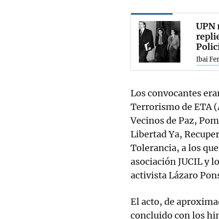
UPN r
repli
Polic
Ibai Fe
Los convocantes eran
Terrorismo de ETA 
Vecinos de Paz, Pomp
Libertad Ya, Recuper
Tolerancia, a los qu
asociación JUCIL y l
activista Lázaro Pon
El acto, de aproxim
concluido con los hi