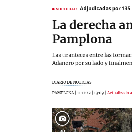
Adjudicadas por 135 
SOCIEDAD
La derecha a
Pamplona
Las tiranteces entre las formac
Adanero por su lado y finalmen
DIARIO DE NOTICIAS
PAMPLONA
|
11·12·22
|
13:09
|
Actualizado a 
30