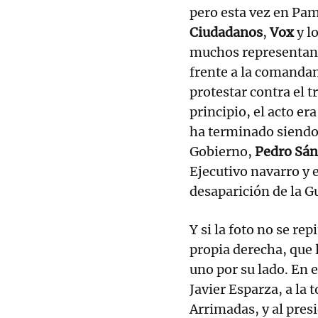
pero esta vez en Pa
Ciudadanos
,
Vox
y l
muchos representant
frente a la comandan
protestar contra el 
principio, el acto er
ha terminado siendo 
Gobierno,
Pedro Sá
Ejecutivo navarro y e
desaparición de la G
Y si la foto no se rep
propia derecha, que 
uno por su lado. En e
Javier Esparza, a la 
Arrimadas, y al pres