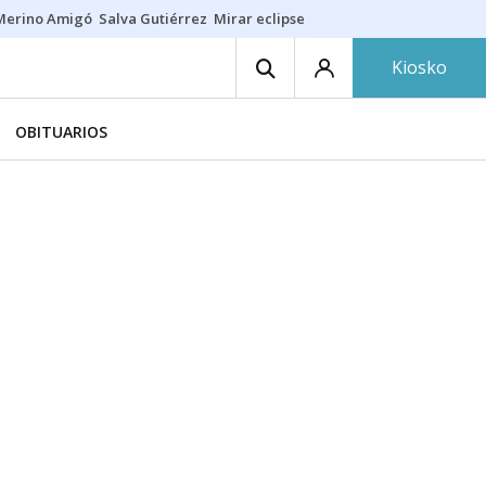
Merino Amigó
Salva Gutiérrez
Mirar eclipse
Iraola-Víctor
Ángel Eche
Kiosko
OBITUARIOS