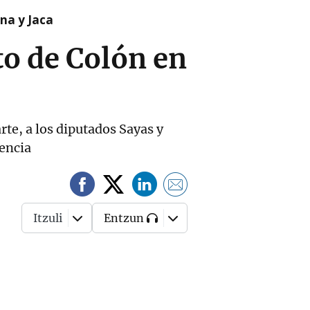
na y Jaca
o de Colón en
rte, a los diputados Sayas y
rencia
Itzuli
Entzun