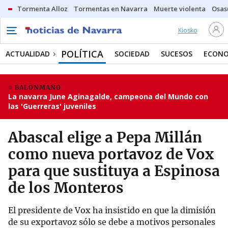
Tormenta Alloz
Tormentas en Navarra
Muerte violenta
Osas
Kiosko
POLÍTICA
ACTUALIDAD
SOCIEDAD
SUCESOS
ECONO
BALONMANO
La navarra June Aginagalde, campeona del Mundo con
las 'Guerreras' juveniles
Abascal elige a Pepa Millán
como nueva portavoz de Vox
para que sustituya a Espinosa
de los Monteros
El presidente de Vox ha insistido en que la dimisión
de su exportavoz sólo se debe a motivos personales