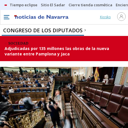
Tiempo eclipse
Sitio El Sadar
Cierre tienda cosmética
Encier
Kiosko
CONGRESO DE LOS DIPUTADOS
SOCIEDAD
Adjudicadas por 135 millones las obras de la nueva
variante entre Pamplona y Jaca