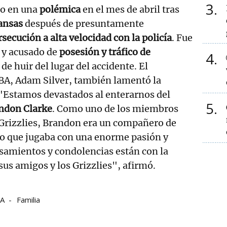
3
to en una
polémica
en el mes de abril tras
ansas
después de presuntamente
rsecución a alta velocidad con la policía
. Fue
 y acusado de
posesión y tráfico de
4
 de huir del lugar del accidente. El
BA, Adam Silver, también lamentó la
 "Estamos devastados al enterarnos del
5
ndon Clarke
. Como uno de los miembros
 Grizzlies, Brandon era un compañero de
do que jugaba con una enorme pasión y
samientos y condolencias están con la
sus amigos y los Grizzlies", afirmó.
A
Familia