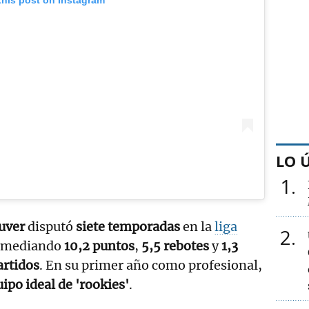
LO 
1
uver
disputó
siete temporadas
en la
liga
2
romediando
10,2 puntos
,
5,5 rebotes
y
1,3
artidos
. En su primer año como profesional,
ipo ideal de 'rookies'
.