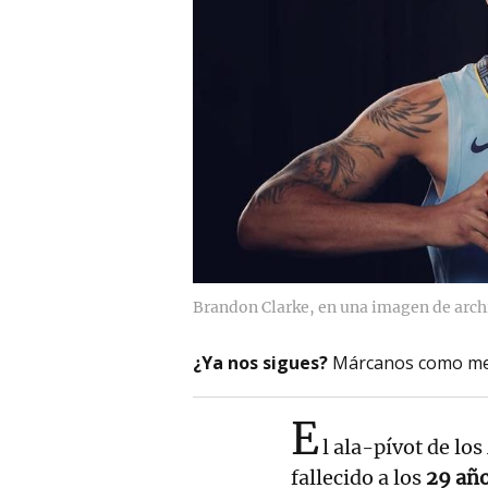
Brandon Clarke, en una imagen de arch
¿Ya nos sigues?
Márcanos como me
E
l ala-pívot de lo
fallecido a los
29 añ