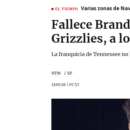
Varias zonas de Nav
EL TIEMPO
Fallece Bran
Grizzlies, a l
La franquicia de Tennessee no 
NTM
EP
13·05·26
|
07:57