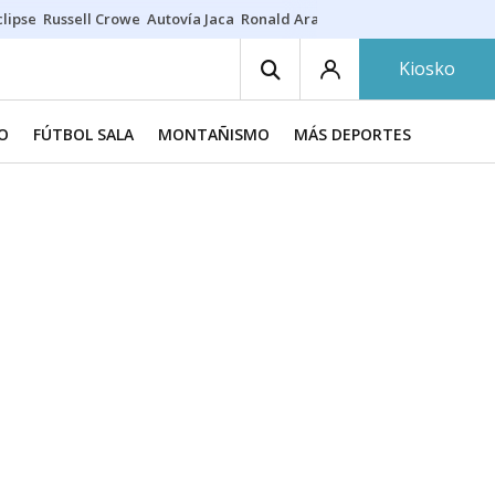
lipse
Russell Crowe
Autovía Jaca
Ronald Araújo
Prohibiciones eclips
Kiosko
O
FÚTBOL SALA
MONTAÑISMO
MÁS DEPORTES