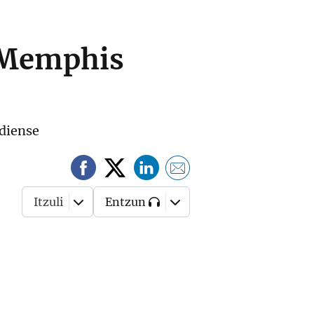
e Memphis
adiense
Itzuli
Entzun