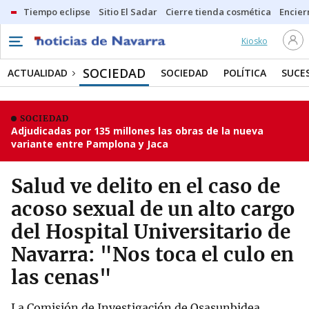
Tiempo eclipse
Sitio El Sadar
Cierre tienda cosmética
Encier
Kiosko
SOCIEDAD
ACTUALIDAD
SOCIEDAD
POLÍTICA
SUCE
SOCIEDAD
Adjudicadas por 135 millones las obras de la nueva
variante entre Pamplona y Jaca
Salud ve delito en el caso de
acoso sexual de un alto cargo
del Hospital Universitario de
Navarra: "Nos toca el culo en
las cenas"
La Comisión de Investigación de Osasunbidea