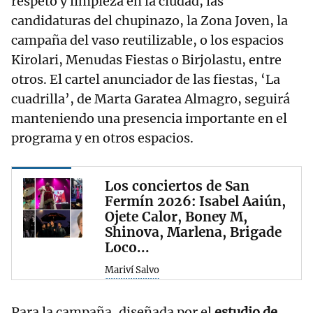
respeto y limpieza en la ciudad, las
candidaturas del chupinazo, la Zona Joven, la
campaña del vaso reutilizable, o los espacios
Kirolari, Menudas Fiestas o Birjolastu, entre
otros. El cartel anunciador de las fiestas, ‘La
cuadrilla’, de Marta Garatea Almagro, seguirá
manteniendo una presencia importante en el
programa y en otros espacios.
Los conciertos de San
Fermín 2026: Isabel Aaiún,
Ojete Calor, Boney M,
Shinova, Marlena, Brigade
Loco...
Mariví Salvo
Para la campaña, diseñada por el
estudio de