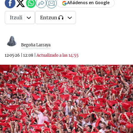
Añádenos en Google
Itzuli
Entzun
Begoña Larraya
12·05·26
|
12:08
|
Actualizado a las 14:55