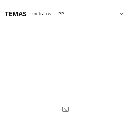
TEMAS
contratos
PP
Congreso de los diputados
VOX
Sánchez
BOE
Alquiler
alquileres