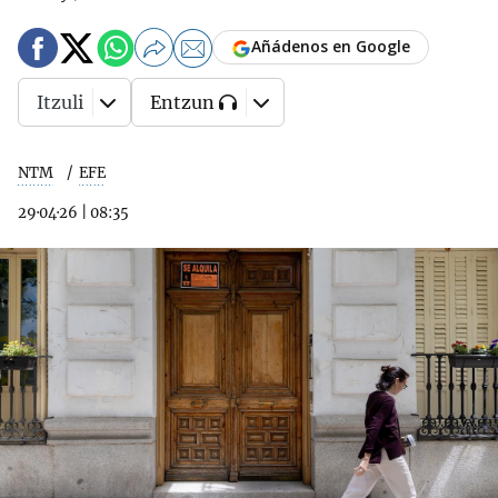
Añádenos en Google
Itzuli
Entzun
NTM
EFE
29·04·26
|
08:35