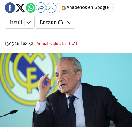
Añádenos en Google
Itzuli
Entzun
13·05·26
|
08:48
|
Actualizado a las 11:41