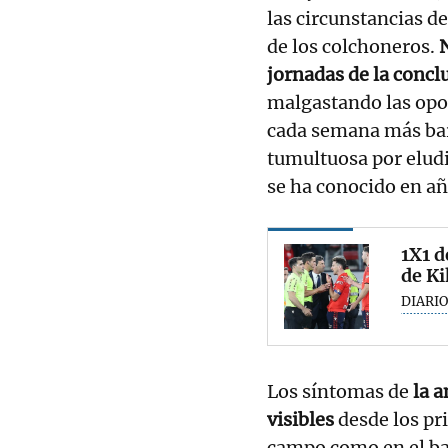
las circunstancias d
de los colchoneros.
N
jornadas de la conc
malgastando las opor
cada semana más bar
tumultuosa por elud
se ha conocido en añ
1X1 d
de Ki
DIARIO
Los síntomas de
la 
visibles
desde los pr
campo como en el ban