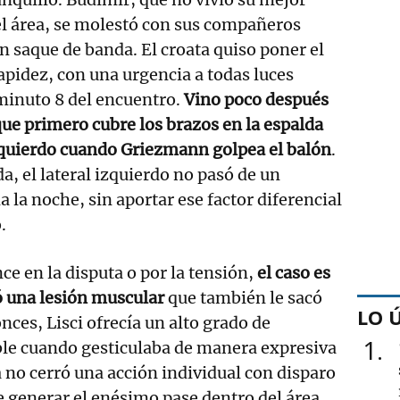
el área, se molestó con sus compañeros
 saque de banda. El croata quiso poner el
apidez, con una urgencia a todas luces
 minuto 8 del encuentro.
Vino poco después
que primero cubre los brazos en la espalda
zquierdo cuando Griezmann golpea el balón
.
a, el lateral izquierdo no pasó de un
 la noche, sin aportar ese factor diferencial
.
ance en la disputa o por la tensión,
el caso es
ó una lesión muscular
que también le sacó
LO 
nces, Lisci ofrecía un alto grado de
1
ble cuando gesticulaba de manera expresiva
no cerró una acción individual con disparo
de generar el enésimo pase dentro del área.