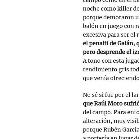
noche como killer d
porque demoraron un
balón en juego con r
excesiva para ser el
el penalti de Galán, 
pero desprende el i
A tono con esta jugad
rendimiento gris toda
que venía ofreciendo
No sé si fue por el l
que Raúl Moro sufri
del campo. Para ento
alteración, muy visi
porque Rubén García 
a portería en lugar 