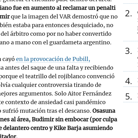
aliano fue en aumento al reclamar un penalti
2
imir
que la imagen del VAR demostró que no
ambién estaba para entonces desquiciado, no
n del árbitro como por no haber convertido
mano a mano con el guardameta argentino.
3
n cayó
en la provocación de Pubill,
 antes del saque de una falta y recibiendo
porque el teatrillo del rojiblanco convenció
4
olvía cualquier controversia tirando de
 mejores argumentos. Solo Aitor Fernández
5
te contexto de ansiedad casi pandémico
 sufrió mutación tras el descanso.
Osasuna
nes al área, Budimir sin embocar (por culpa
e delantero centro y Kike Barja asumiendo
itador.