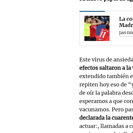
La co
Madr
Javi G
Este virus de ansieda
efectos saltaron a la
extendido también en
repiten hoy eso de “y
de oír la palabra des
esperamos a que conc
vacunamos. Pero pas
declarada la cuaren
actuar:, llamadas a c