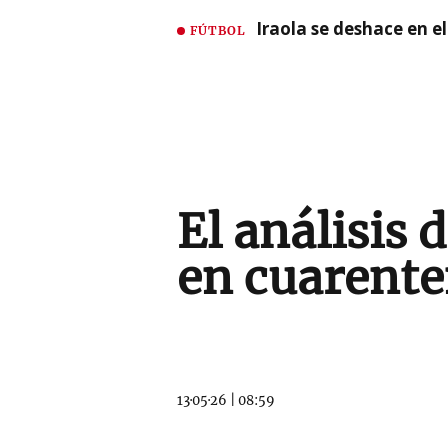
Iraola se deshace en e
FÚTBOL
El análisis
en cuarent
13·05·26
|
08:59