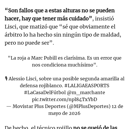
“Son fallos que a estas alturas no se pueden
hacer, hay que tener más cuidado”
, insistió
Lisci, que matizó que “sé que obviamente el
árbitro lo ha hecho sin ningún tipo de maldad,
pero no puede ser”.
"La roja a Marc Pubill es clarísima. Es un error que
nos condiciona muchísimo".
🎙️ Alessio Lisci, sobre una posible segunda amarilla al
defensa rojiblanco.
#LALIGAEASPORTS
#LaCasaDelFútbol
@m_marchante
pic.twitter.com/npl84TxYbD
— Movistar Plus Deportes (@MPlusDeportes)
12 de
mayo de 2026
De hecho, el técnico rojillo
no se quejó de las