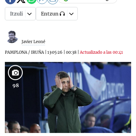
Itzuli
Entzun
Javier Leoné
PAMPLONA / IRUÑA
|
13·05·26
|
00:38
|
Actualizado a las 00:41
98