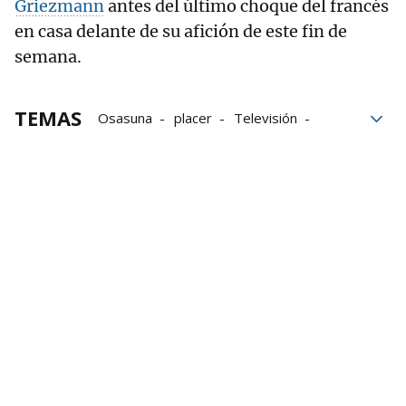
Griezmann
antes del último choque del francés
en casa delante de su afición de este fin de
semana.
TEMAS
Osasuna
placer
Televisión
Movistar
VAR
Alessio Lisci
Osasuna-Atlético de Madrid