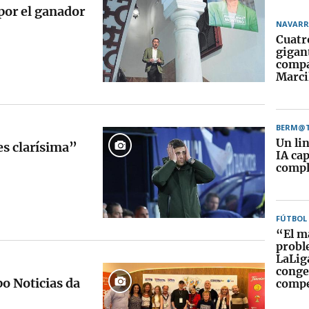
por el ganador
NAVARR
Cuatr
gigant
compa
Marci
BERM@
Un li
 es clarísima”
IA ca
compl
FÚTBOL
“El m
probl
LaLiga
congel
o Noticias da
compe