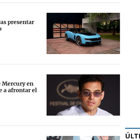
ras presentar
o
e Mercury en
 a afrontar el
ÚLT