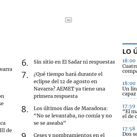
LO 
6
18:00
Sin sitio en El Sadar ni respuestas
Cuatr
varra
compa
7
¿Qué tiempo hará durante el
eclipse del 12 de agosto en
18:00
Navarra? AEMET ya tiene una
Un li
capaz
ón
primera respuesta
se
17:59
8
Los últimos días de Maradona:
“El m
“No se levantaba, no comía y no
el de 
ica
se se aseaba”
17:58
III de
9
Dos se
Ceses y nombramientos en el