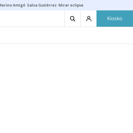
Merino Amigó
Salva Gutiérrez
Mirar eclipse
Iraola-Víctor
Ángel Eche
Kiosko