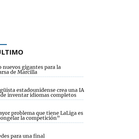
ÚLTIMO
o nuevos gigantes para la
rsa de Marcilla
ngüista estadounidense crea una IA
 de inventar idiomas completos
ayor problema que tiene LaLiga es
congelar la competición”
des para una final