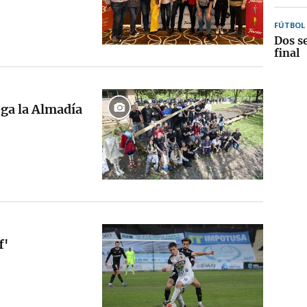
FÚTBOL
Dos s
final
ega la Almadía
f'