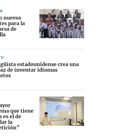
A
o nuevos
es para la
rsa de
lla
TU
ngüista estadounidense crea una
paz de inventar idiomas
etos
ayor
ema que tiene
 es el de
ar la
tición”