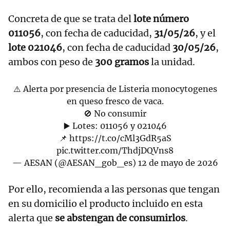
Concreta de que se trata del
lote número
011056
, con fecha de caducidad,
31/05/26
, y el
lote 021046
, con fecha de caducidad
30/05/26
,
ambos con peso de
300 gramos
la unidad.
⚠️ Alerta por presencia de Listeria monocytogenes
en queso fresco de vaca.
🚫 No consumir
▶️ Lotes: 011056 y 021046
📌
https://t.co/cMl3GdR5aS
pic.twitter.com/ThdjDQVns8
— AESAN (@AESAN_gob_es)
12 de mayo de 2026
Por ello, recomienda a las personas que tengan
en su domicilio el producto incluido en esta
alerta que
se abstengan de consumirlos
.