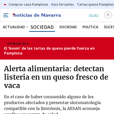
Comprar casa Pamplona
Aoiz feriantes
Tartas queso Pamplon
Kiosko
SOCIEDAD
ACTUALIDAD
SOCIEDAD
POLÍTICA
SUCE
COMERCIOS
El 'boom' de las tartas de queso pierde fuerza en
Pamplona
Alerta alimentaria: detectan
listeria en un queso fresco de
vaca
En el caso de haber consumido alguno de los
productos afectados y presentar sintomatología
compatible con la listeriosis, la AESAN aconseja