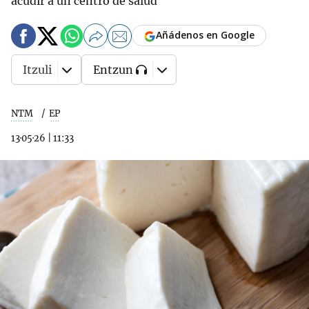
acudir a un centro de salud
Añádenos en Google
Itzuli
Entzun
NTM
EP
13·05·26
|
11:33