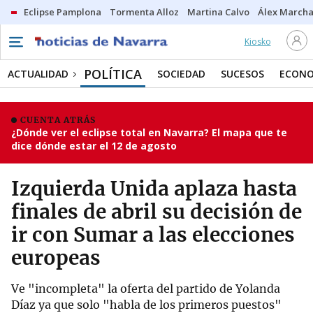
Eclipse Pamplona
Tormenta Alloz
Martina Calvo
Álex Marcha
Kiosko
POLÍTICA
ACTUALIDAD
SOCIEDAD
SUCESOS
ECONO
CUENTA ATRÁS
¿Dónde ver el eclipse total en Navarra? El mapa que te
dice dónde estar el 12 de agosto
Izquierda Unida aplaza hasta
finales de abril su decisión de
ir con Sumar a las elecciones
europeas
Ve "incompleta" la oferta del partido de Yolanda
Díaz ya que solo "habla de los primeros puestos"