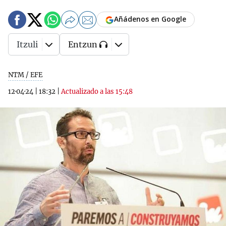
Añádenos en Google
Itzuli
Entzun
NTM / EFE
12·04·24
|
18:32
|
Actualizado a las 15:48