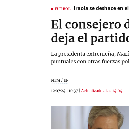
Iraola se deshace en e
FÚTBOL
El consejero 
deja el partid
La presidenta extremeña, María
puntuales con otras fuerzas pol
NTM / EP
12·07·24
|
10:37
|
Actualizado a las 14:04