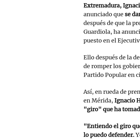
Extremadura, Ignac
anunciado que
se dar
después de que la pr
Guardiola, ha anunci
puesto en el Ejecuti
Ello después de la d
de romper los gobie
Partido Popular en c
Así, en rueda de pre
en Mérida,
Ignacio H
"giro" que ha tomado
"Entiendo el giro q
lo puedo defender.
Yo