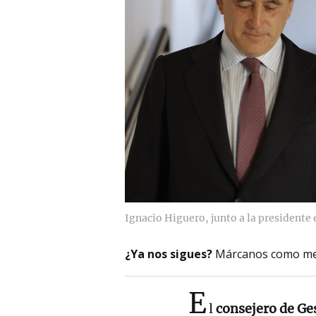
Ignacio Higuero, junto a la presidente
¿Ya nos sigues?
Márcanos como me
E
l
consejero de Ges