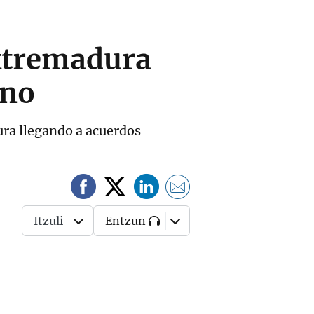
Extremadura
rno
ura llegando a acuerdos
Itzuli
Entzun