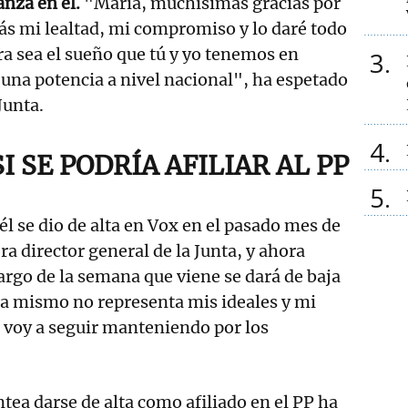
anza en él.
"María, muchísimas gracias por
ás mi lealtad, mi compromiso y lo daré todo
a sea el sueño que tú y yo tenemos en
3
una potencia a nivel nacional", ha espetado
 Junta.
4
I SE PODRÍA AFILIAR AL PP
5
él se dio de alta en Vox en el pasado mes de
a director general de la Junta, y ahora
argo de la semana que viene se dará de baja
a mismo no representa mis ideales y mi
e voy a seguir manteniendo por los
ntea darse de alta como afiliado en el PP ha