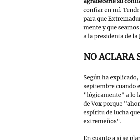
agradecerle su confi
confiar en mí. Tendr
para que Extremadur
mente y que seamos 
a la presidenta de la
NO ACLARA S
Según ha explicado, 
septiembre cuando er
"lógicamente" a lo l
de Vox porque "ahor
espíritu de lucha qu
extremeños".
En cuanto a si se pla