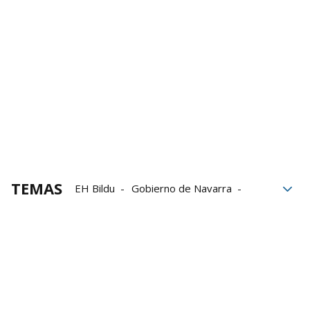
TEMAS
EH Bildu
Gobierno de Navarra
acuerdo
Presupuestos de Navarra