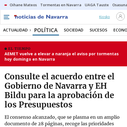
Oihane Mateos
Tormentas en Navarra
UAGA Tauste
Osasuna
Kiosko
POLÍTICA
ACTUALIDAD
SOCIEDAD
SUCESOS
ECONO
EL TIEMPO
AEMET vuelve a elevar a naranja el aviso por tormentas
hoy domingo en Navarra
Consulte el acuerdo entre el
Gobierno de Navarra y EH
Bildu para la aprobación de
los Presupuestos
El consenso alcanzado, que se plasma en un amplio
documento de 28 páginas, recoge las prioridades