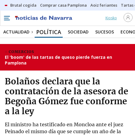
Brutal cogida
Comprar casa Pamplona
Aoiz feriantes
Tartas
Kiosko
POLÍTICA
ACTUALIDAD
SOCIEDAD
SUCESOS
ECONO
COMERCIOS
El 'boom' de las tartas de queso pierde fuerza en
Pamplona
Bolaños declara que la
contratación de la asesora de
Begoña Gómez fue conforme
a la ley
El ministro ha testificado en Moncloa ante el juez
Peinado el mismo día que se cumple un año de la