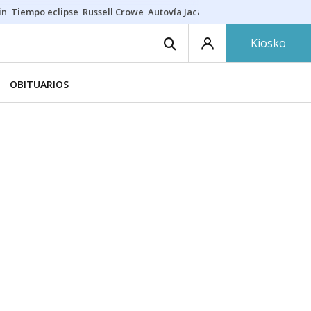
in
Tiempo eclipse
Russell Crowe
Autovía Jaca
Ronald Araújo
Prohibic
Kiosko
OBITUARIOS