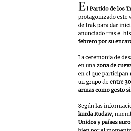
E
l
Partido de los 
protagonizado este v
de Irak para dar inic
anunciado tras el hi
febrero por su encar
La ceremonia de des
en una
zona de cueva
en el que participan 
un grupo de
entre 30
armas como gesto s
Según las informaci
kurda Rudaw
, miem
Unidos y países euro
bien por el momento 