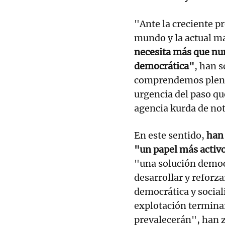
"Ante la creciente pr
mundo y la actual m
necesita más que nunc
democrática"
, han 
comprendemos plenam
urgencia del paso q
agencia kurda de noti
En este sentido,
han 
"un papel más activo
"una solución democr
desarrollar y reforza
democrática y sociali
explotación terminará
prevalecerán", han