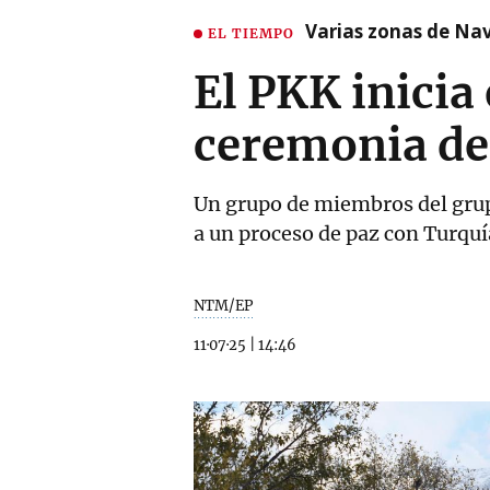
Varias zonas de Nav
EL TIEMPO
El PKK inicia
ceremonia de
Un grupo de miembros del grup
a un proceso de paz con Turquí
NTM/EP
11·07·25
|
14:46