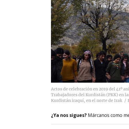
Actos de celebración en 2019 del 41º an
Trabajadores del Kurdistán (PKK) en l
Kurdistán iraquí, en el norte de Irak
¿Ya nos sigues?
Márcanos como me