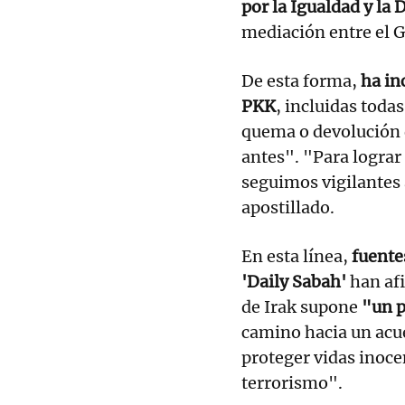
por la Igualdad y l
mediación entre el G
De esta forma,
ha in
PKK
, incluidas todas
quema o devolución 
antes". "Para lograr 
seguimos vigilantes 
apostillado.
En esta línea,
fuentes
'Daily Sabah'
han af
de Irak supone
"un p
camino hacia un acu
proteger vidas inocen
terrorismo".