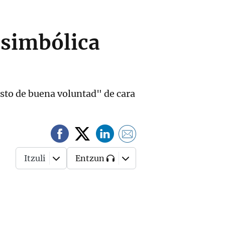
a simbólica
to de buena voluntad" de cara
Itzuli
Entzun