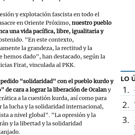
esión y explotación fascista en todo el
asacre en Oriente Próximo,
nuestro pueblo
a una vida pacífica, libre, igualitaria y
sostenido. "En este contexto,
ente la grandeza, la rectitud y la
ue hemos dado", han destacado, según la
cias Firat, vinculada al PKK.
LO 
pedido "solidaridad" con el pueblo kurdo y
1
" de cara a lograr la liberación de Ocalan
y
ática a la cuestión kurda, así como para
2
r la lucha y la solidaridad internacional,
sta a nivel global". "La opresión y la
3
n y la libertad y la solidaridad
 zanjado.