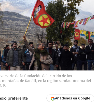
iversario de la fundación del Partido de los
as montañas de Kandil, en la región semiautónoma del
E. P.
dio preferente
Añádenos en Google