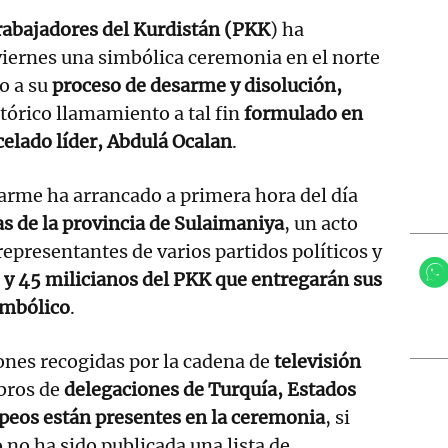
Trabajadores del Kurdistán (PKK
) ha
iernes una simbólica ceremonia en el norte
io a su
proceso de desarme y disolución,
stórico llamamiento a tal fin
formulado en
celado líder, Abdulá Ocalan
.
arme ha arrancado a primera hora del día
s de la provincia de Sulaimaniya
, un acto
representantes de varios partidos políticos y
 y 45 milicianos del PKK que entregarán sus
imbólico
.
ones recogidas por la cadena de
televisión
bros de
delegaciones de Turquía, Estados
peos están presentes en la ceremonia
, si
no ha sido publicada una lista de