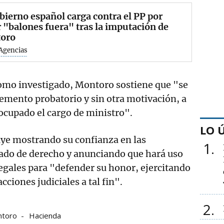
bierno español carga contra el PP por
 "balones fuera" tras la imputación de
oro
Agencias
como investigado, Montoro sostiene que "se
lemento probatorio y sin otra motivación, a
 ocupado el cargo de ministro".
LO 
uye mostrando su confianza en las
1
tado de derecho y anunciando que hará uso
egales para "defender su honor, ejercitando
cciones judiciales a tal fin".
2
ntoro
Hacienda