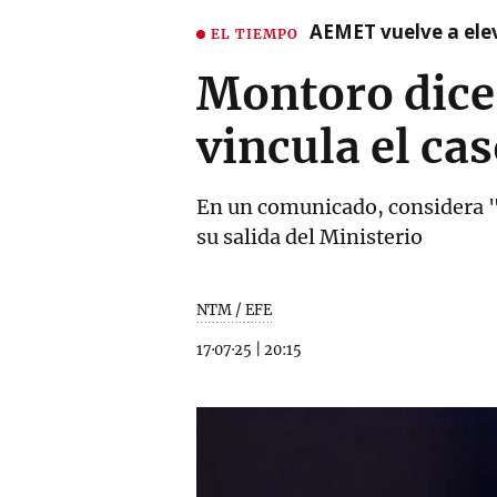
AEMET vuelve a ele
EL TIEMPO
Montoro dice 
vincula el ca
En un comunicado, considera "
su salida del Ministerio
NTM / EFE
17·07·25
|
20:15