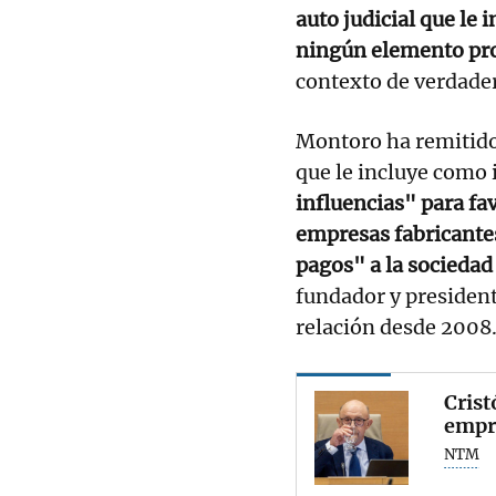
auto judicial que le 
ningún elemento pr
contexto de verdade
Montoro ha remitido 
que le incluye como 
influencias" para fa
empresas fabricante
pagos" a la socieda
fundador y president
relación desde 2008
Crist
empre
NTM