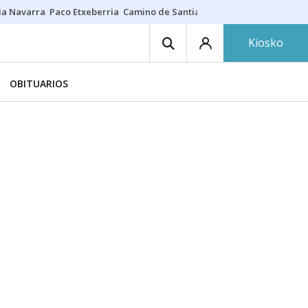
ia Navarra
Paco Etxeberria
Camino de Santiago
Eclipse solar en Nav
Kiosko
OBITUARIOS