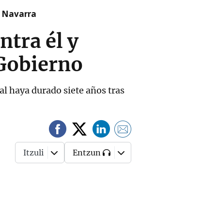
n Navarra
tra él y
 Gobierno
l haya durado siete años tras
Itzuli
Entzun