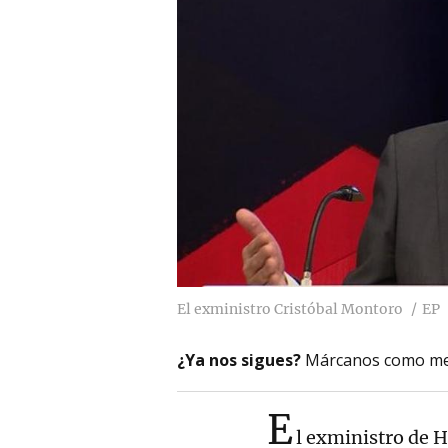
El exministro Cristóbal Montoro
EP
¿Ya nos sigues?
Márcanos como me
E
l exministro de 