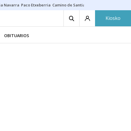
ia Navarra
Paco Etxeberria
Camino de Santiago
Eclipse solar en Nav
Kiosko
OBITUARIOS