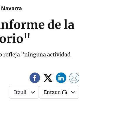
n Navarra
informe de la
orio"
o refleja "ninguna actividad
Itzuli
Entzun