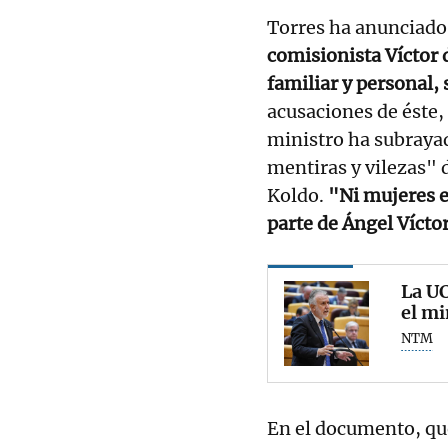
Torres ha anunciado
comisionista Víctor
familiar y personal,
acusaciones de éste,
ministro ha subrayad
mentiras y vilezas" 
Koldo.
"Ni mujeres e
parte de Ángel Vícto
La U
el mi
NTM
En el documento, que