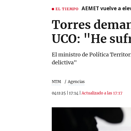
AEMET vuelve a ele
EL TIEMPO
Torres demand
UCO: "He suf
El ministro de Política Territ
delictiva"
NTM
Agencias
04·11·25
|
17:14
|
Actualizado a las 17:17