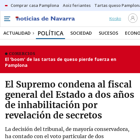
Comprar casa Pamplona
Aoiz feriantes
Tartas queso Pamplon
Kiosko
POLÍTICA
ACTUALIDAD
SOCIEDAD
SUCESOS
ECONO
COMERCIOS
El 'boom' de las tartas de queso pierde fuerza en
Pamplona
El Supremo condena al fiscal
general del Estado a dos años
de inhabilitación por
revelación de secretos
La decisión del tribunal, de mayoría conservadora,
ha contado con el voto particular de dos