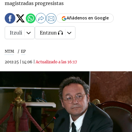
magistradas progresistas
Añádenos en Google
Itzuli
Entzun
NTM
EP
20·11·25
|
14:06
|
Actualizado a las 16:17