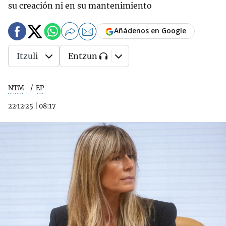
su creación ni en su mantenimiento
Añádenos en Google
Itzuli
Entzun
NTM
EP
22·12·25
|
08:17