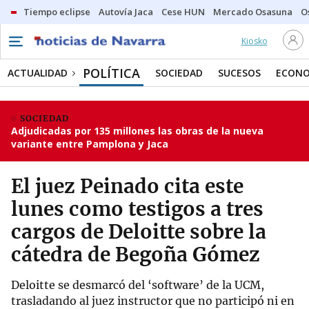
Tiempo eclipse
Autovía Jaca
Cese HUN
Mercado Osasuna
O
Kiosko
POLÍTICA
ACTUALIDAD
SOCIEDAD
SUCESOS
ECONO
SOCIEDAD
Adjudicadas por 135 millones las obras de la nueva
variante entre Pamplona y Jaca
El juez Peinado cita este
lunes como testigos a tres
cargos de Deloitte sobre la
cátedra de Begoña Gómez
Deloitte se desmarcó del ‘software’ de la UCM,
trasladando al juez instructor que no participó ni en