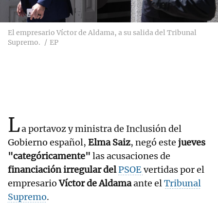
El empresario Víctor de Aldama, a su salida del Tribunal
Supremo.
EP
L
a portavoz y ministra de Inclusión del
Gobierno español,
Elma Saiz
, negó este
jueves
"categóricamente"
las acusaciones de
financiación irregular del
PSOE
vertidas por el
empresario
Víctor de Aldama
ante el
Tribunal
Supremo
.