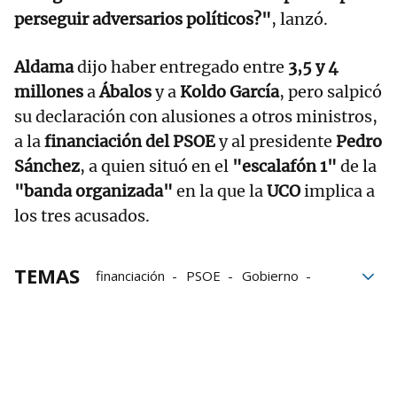
perseguir adversarios políticos?"
, lanzó.
Aldama
dijo haber entregado entre
3,5 y 4
millones
a
Ábalos
y a
Koldo García
, pero salpicó
su declaración con alusiones a otros ministros,
a la
financiación del PSOE
y al presidente
Pedro
Sánchez
, a quien situó en el
"escalafón 1"
de la
"banda organizada"
en la que la
UCO
implica a
los tres acusados.
TEMAS
financiación
PSOE
Gobierno
Sánchez
ministros
Tribunal Supremo
declaraciones
Víctor de Aldama