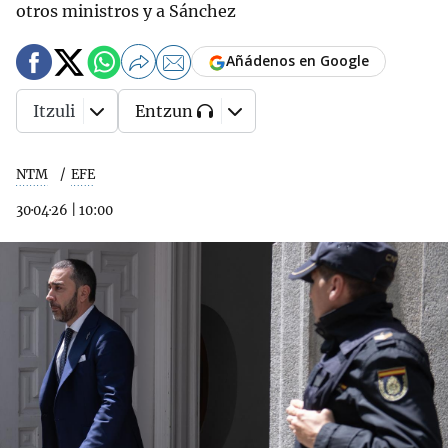
otros ministros y a Sánchez
Añádenos en Google
Itzuli
Entzun
NTM
EFE
30·04·26
|
10:00