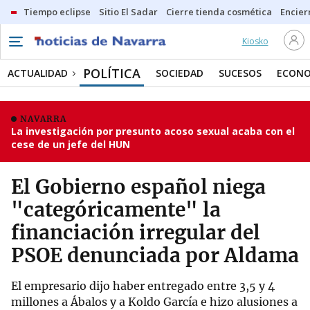
Tiempo eclipse
Sitio El Sadar
Cierre tienda cosmética
Encier
Kiosko
POLÍTICA
ACTUALIDAD
SOCIEDAD
SUCESOS
ECONO
NAVARRA
La investigación por presunto acoso sexual acaba con el
cese de un jefe del HUN
El Gobierno español niega
"categóricamente" la
financiación irregular del
PSOE denunciada por Aldama
El empresario dijo haber entregado entre 3,5 y 4
millones a Ábalos y a Koldo García e hizo alusiones a